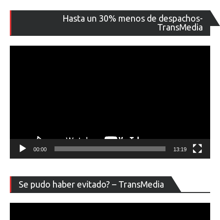
Re
Hasta un 30% menos de despachos-
de
TransMedia
ví
00:00
13:19
Re
Se pudo haber evitado? – TransMedia
de
ví