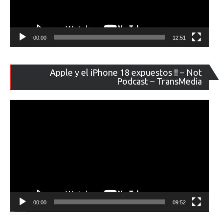
00:00
12:51
Re
Apple y el iPhone 18 expuestos !! – Not
de
Podcast – TransMedia
ví
00:00
09:52