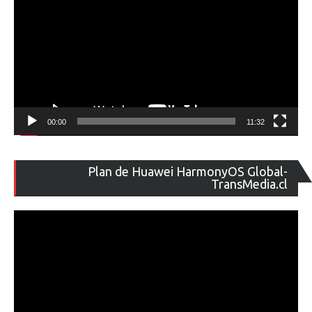
00:00
11:32
Re
Plan de Huawei HarmonyOS Global-
de
TransMedia.cl
ví