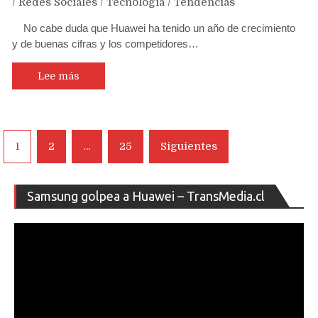
/
Redes Sociales
/
Tecnología
/
Tendencias
No cabe duda que Huawei ha tenido un año de crecimiento
y de buenas cifras y los competidores…
Lee más
Navegación
1
2
…
25
Siguientes
de
entradas
Re
Samsung golpea a Huawei – TransMedia.cl
de
ví