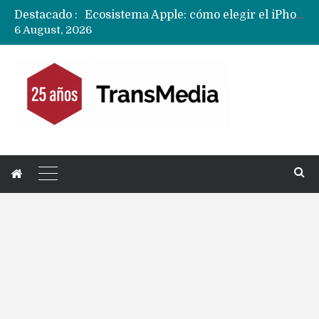
Destacado :
Nuevas filtraciones del Mate 90 Pro Max apuntan a potenciar las cámaras y pantalla OLED doble capa
6 August, 2026
Apple dice que más ex empleados se llevaron datos confidenciales a OpenAI