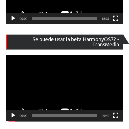
00:00
15:31
Re
Se puede usar la beta HarmonyOS7? -
de
TransMedia
ví
00:00
09:42