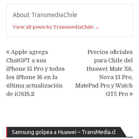
About TransmediaChile
View all posts by TransmediaChile →
Navegación
Apple agrega
Precios oficiales
de
ChatGPT a sus
para Chile del
entradas
iPhone 15 Pro y todos
Huawei Mate X6,
los iPhone 16 en la
Nova 13 Pro,
última actualización
MatePad Pro y Watch
de iOS18.2
GT5 Pro
Re
Samsung golpea a Huawei – TransMedia.cl
de