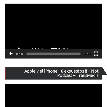
ví
00:00
12:51
Re
Apple y el iPhone 18 expuestos !! – Not
de
Podcast – TransMedia
ví