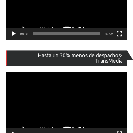
00:00
09:52
Re
Hasta un 30% menos de despachos-
de
TransMedia
ví