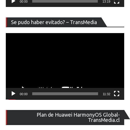
00:00
13:19
Re
Se pudo haber evitado? – TransMedia
de
ví
00:00
11:32
Re
Plan de Huawei HarmonyOS Global-
de
TransMedia.cl
ví