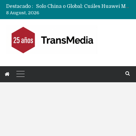
Destacado :
Data Centers de Huawei en Chile, México, Brasil,Perú y Argentina podrían verse afectados por arremetida de EE.UU
8 August, 2026
Fabricantes suben precios de teléfonos y ganan más dinero en un mercado donde Xiaomi alerta por no mejorar ventas