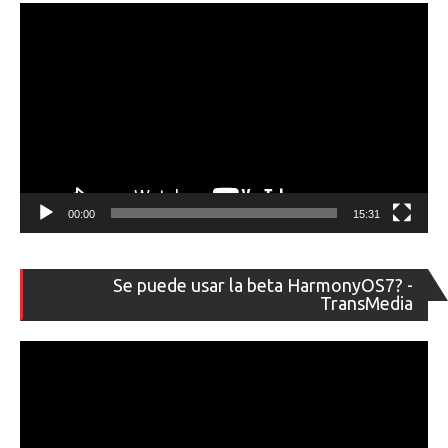
00:00
15:31
Re
Se puede usar la beta HarmonyOS7? -
de
TransMedia
ví