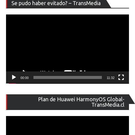
Re
Se pudo haber evitado? – TransMedia
de
ví
00:00
11:32
Re
Plan de Huawei HarmonyOS Global-
de
TransMedia.cl
ví