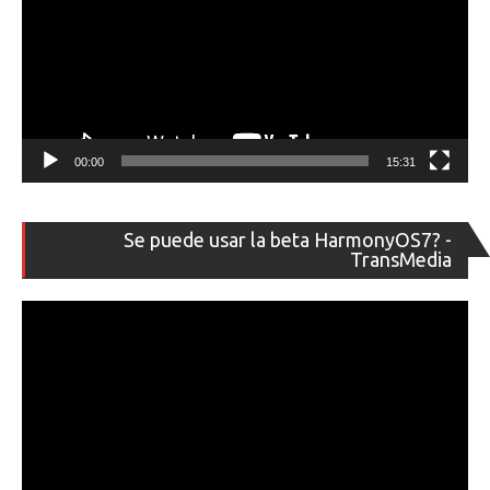
00:00
15:31
Re
Se puede usar la beta HarmonyOS7? -
de
TransMedia
ví