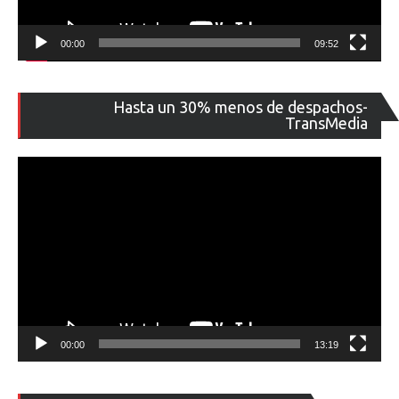
00:00
09:52
Re
Hasta un 30% menos de despachos-
de
TransMedia
ví
00:00
13:19