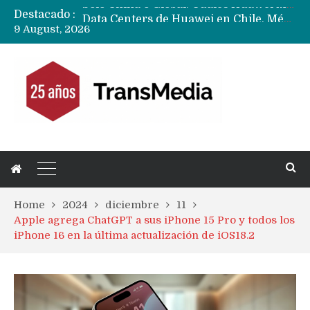
Destacado :
Data Centers de Huawei en Chile, México, Brasil,Perú y Argentina podrían verse afectados por arremetida de EE.UU
9 August, 2026
Fabricantes suben precios de teléfonos y ganan más dinero en un mercado donde Xiaomi alerta por no mejorar ventas
Home
2024
diciembre
11
Apple agrega ChatGPT a sus iPhone 15 Pro y todos los
iPhone 16 en la última actualización de iOS18.2