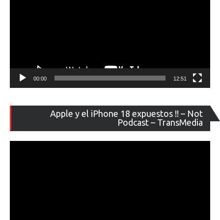
00:00
12:51
Re
Apple y el iPhone 18 expuestos !! – Not
de
Podcast – TransMedia
ví