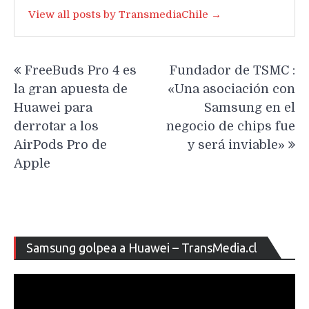
View all posts by TransmediaChile →
Navegación
FreeBuds Pro 4 es
Fundador de TSMC :
de
la gran apuesta de
«Una asociación con
entradas
Huawei para
Samsung en el
derrotar a los
negocio de chips fue
AirPods Pro de
y será inviable»
Apple
Re
Samsung golpea a Huawei – TransMedia.cl
de
ví