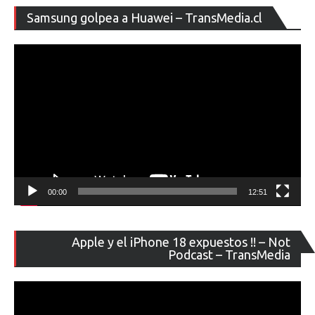
Re
Samsung golpea a Huawei – TransMedia.cl
de
ví
00:00
12:51
Re
Apple y el iPhone 18 expuestos !! – Not
de
Podcast – TransMedia
ví