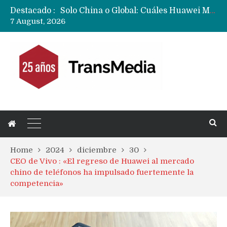
Destacado :
Data Centers de Huawei en Chile, México, Brasil,Perú y Argentina podrían verse afectados por arremetida de EE.UU
7 August, 2026
Fabricantes suben precios de teléfonos y ganan más dinero en un mercado donde Xiaomi alerta por no mejorar ventas
Home
2024
diciembre
30
CEO de Vivo : «El regreso de Huawei al mercado
chino de teléfonos ha impulsado fuertemente la
competencia»