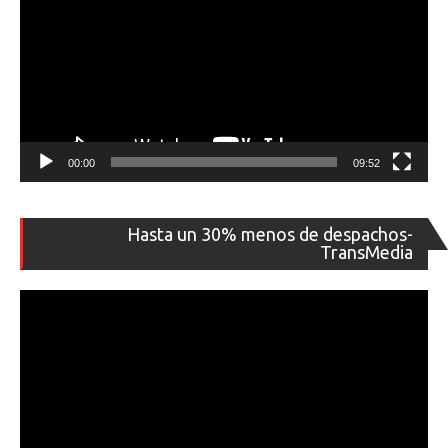
00:00
09:52
Re
Hasta un 30% menos de despachos-
de
TransMedia
ví