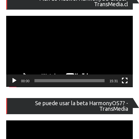
de
TransMedia.cl
ví
00:00
15:31
Re
Se puede usar la beta HarmonyOS7? -
de
TransMedia
ví