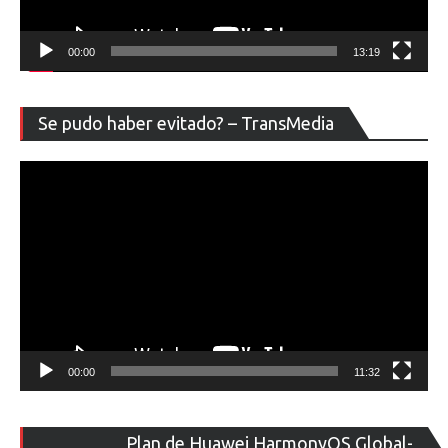
00:00
13:19
Re
Se pudo haber evitado? – TransMedia
de
ví
00:00
11:32
Re
Plan de Huawei HarmonyOS Global-