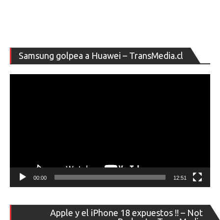
Re
Samsung golpea a Huawei – TransMedia.cl
de
ví
00:00
12:51
Re
Apple y el iPhone 18 expuestos !! – Not
de