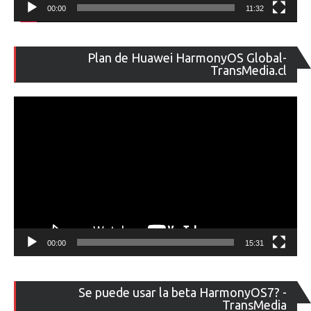
00:00
11:32
Re
Plan de Huawei HarmonyOS Global-
de
TransMedia.cl
ví
00:00
15:31
Re
Se puede usar la beta HarmonyOS7? -
de
TransMedia