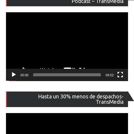
Podcast – TransMedia
ví
00:00
09:52
Re
Hasta un 30% menos de despachos-
de
TransMedia
ví