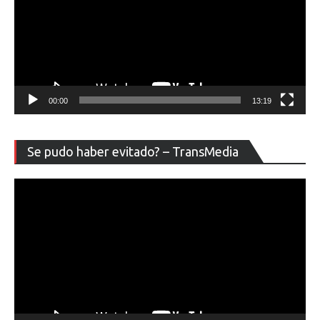
00:00
13:19
Re
Se pudo haber evitado? – TransMedia
de
ví