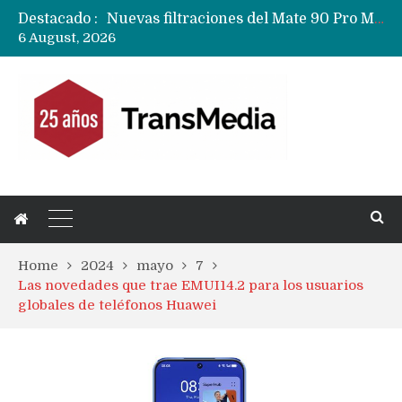
Destacado :
Google acaba definitivamente el truco para pagar con NFC en celulares Xiaomi, Oppo, Vivo y Huawei con ROM china
6 August, 2026
Apple dice que más ex empleados se llevaron datos confidenciales a OpenAI
Home
2024
mayo
7
Las novedades que trae EMUI14.2 para los usuarios
globales de teléfonos Huawei