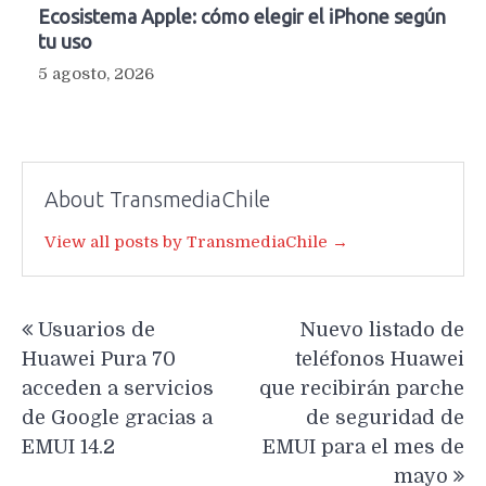
Ecosistema Apple: cómo elegir el iPhone según
tu uso
5 agosto, 2026
About TransmediaChile
View all posts by TransmediaChile →
Navegación
Usuarios de
Nuevo listado de
de
Huawei Pura 70
teléfonos Huawei
entradas
acceden a servicios
que recibirán parche
de Google gracias a
de seguridad de
EMUI 14.2
EMUI para el mes de
mayo