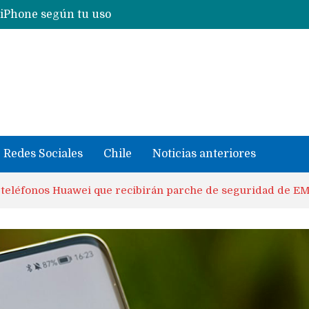
 iPhone según tu uso
Nuevas filtraciones del Mate 90 Pro Max apuntan a potenciar las cámaras y pantalla OLED doble capa
se llevaron datos confidenciales a OpenAI
Redes Sociales
Chile
Noticias anteriores
 teléfonos Huawei que recibirán parche de seguridad de E