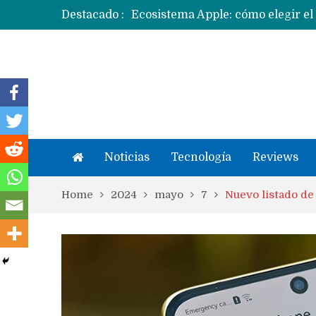
Ecosistema Apple: cómo elegir el
Destacado :
Apple dice que más ex empleados 
Noticias
Tecnología
Reviews
Home
2024
mayo
7
Nuevo listado de