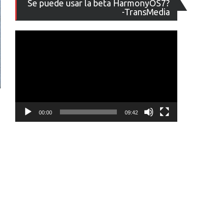
Se puede usar la beta HarmonyOS7?
de
-TransMedia
vídeo
00:00
09:42