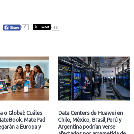
0
44
a o Global: Cuáles
Data Centers de Huawei en
ateBook, MatePad
Chile, México, Brasil,Perú y
egarán a Europa y
Argentina podrían verse
afectados por arremetida de