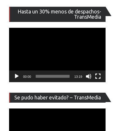
Reproducto
Hasta un 30% menos de despachos-
de
TransMedia
vídeo
00:00
13:19
Reproducto
Se pudo haber evitado? – TransMedia
de
vídeo