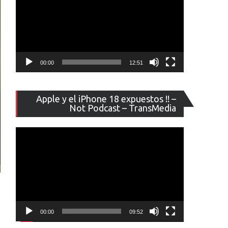
00:00
12:51
Reproducto
Apple y el iPhone 18 expuestos !! –
de
Not Podcast – TransMedia
vídeo
00:00
09:52