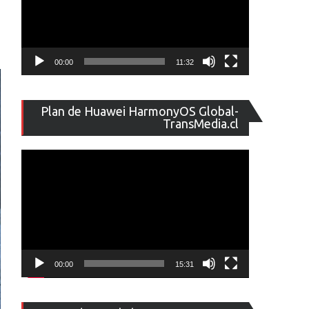
00:00
11:32
Reproducto
Plan de Huawei HarmonyOS Global-
de
TransMedia.cl
vídeo
00:00
15:31
Reproducto