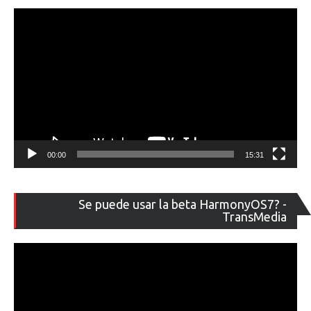
00:00
15:31
Re
Se puede usar la beta HarmonyOS7? -
de
TransMedia
ví