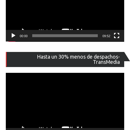
00:00
09:52
Re
Hasta un 30% menos de despachos-
de
TransMedia
ví