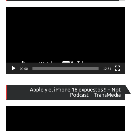
de
ví
00:00
12:51
Re
Apple y el iPhone 18 expuestos !! – Not
de
Podcast – TransMedia
ví