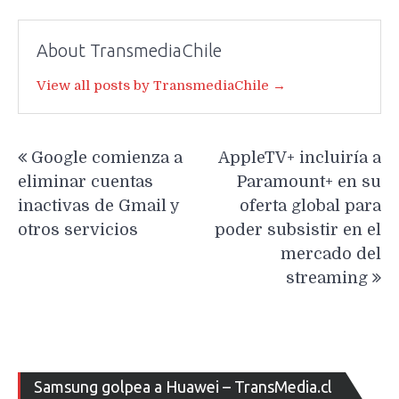
About TransmediaChile
View all posts by TransmediaChile →
Navegación
Google comienza a
AppleTV+ incluiría a
de
eliminar cuentas
Paramount+ en su
entradas
inactivas de Gmail y
oferta global para
otros servicios
poder subsistir en el
mercado del
streaming
Re
Samsung golpea a Huawei – TransMedia.cl