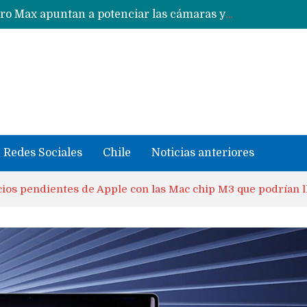
Nuevas filtraciones del Mate 90 Pro Max apuntan a potenciar las cámaras y pantalla OLED doble capa
se llevaron datos confidenciales a OpenAI
Redes Sociales
Chile
Noticias anteriores
ios pendientes de Apple con las Mac chip M3 que podrían l