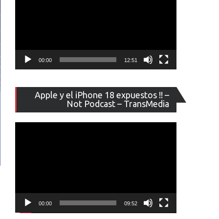
00:00
12:51
Reproducto
Apple y el iPhone 18 expuestos !! –
de
Not Podcast – TransMedia
vídeo
00:00
09:52