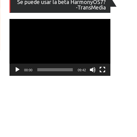
Se puede usar la beta HarmonyOS7?
de
-TransMedia
vídeo
00:00
09:42