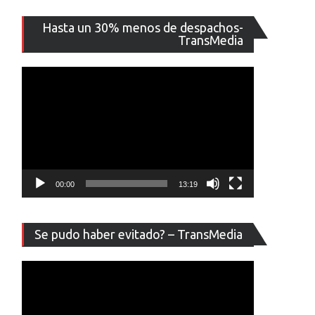
Reproducto
Hasta un 30% menos de despachos-
de
TransMedia
vídeo
00:00
13:19
Reproducto
Se pudo haber evitado? – TransMedia
de
vídeo