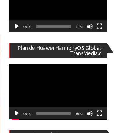
00:00
11:32
Reproducto
Plan de Huawei HarmonyOS Global-
de
TransMedia.cl
vídeo
00:00
15:31
Reproducto