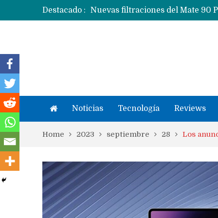
Destacado :
Apple dice que más ex empleados 
Noticias
Tecnología
Reviews
Home
2023
septiembre
28
Los anunc