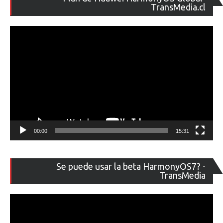
de
TransMedia.cl
ví
00:00
15:31
Re
Se puede usar la beta HarmonyOS7? -
de
TransMedia
ví