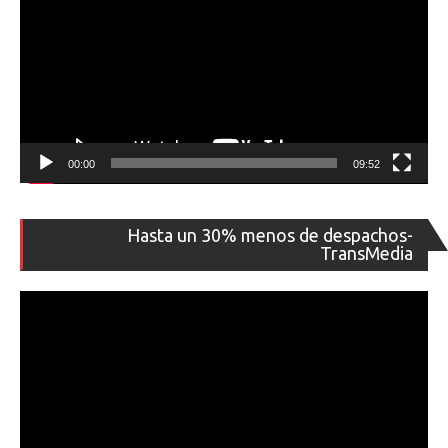
00:00
09:52
Re
Hasta un 30% menos de despachos-
de
TransMedia
ví