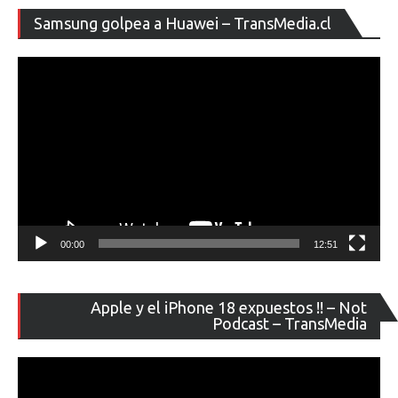
Re
Samsung golpea a Huawei – TransMedia.cl
de
ví
00:00
12:51
Re
Apple y el iPhone 18 expuestos !! – Not
de
Podcast – TransMedia
ví