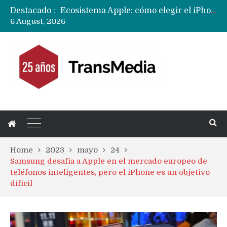
Destacado :
Nuevas filtraciones del Mate 90 Pro Max apuntan a potenciar las cámaras y pantalla OLED doble capa
6 August, 2026
Apple dice que más ex empleados se llevaron datos confidenciales a OpenAI
Home
2023
mayo
24
Samsung desafía a Apple en el mercado europeo de
teléfonos inteligentes, pero el iPhone es un objetivo
difícil