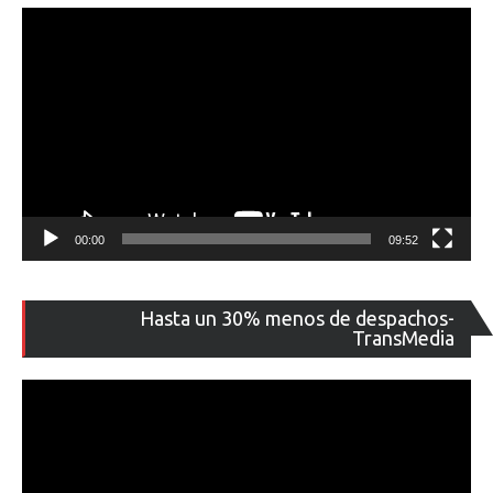
00:00
09:52
Re
Hasta un 30% menos de despachos-
de
TransMedia
ví