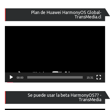
Re
Plan de Huawei HarmonyOS Global-
de
TransMedia.cl
ví
00:00
15:31
Re
Se puede usar la beta HarmonyOS7? -
de
TransMedia
ví