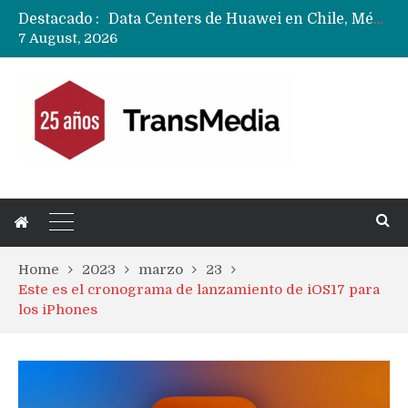
Destacado :
Data Centers de Huawei en Chile, México, Brasil,Perú y Argentina podrían verse afectados por arremetida de EE.UU
7 August, 2026
Fabricantes suben precios de teléfonos y ganan más dinero en un mercado donde Xiaomi alerta por no mejorar ventas
Home
2023
marzo
23
Este es el cronograma de lanzamiento de iOS17 para
los iPhones