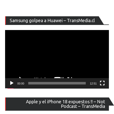
Re
Samsung golpea a Huawei – TransMedia.cl
de
ví
00:00
12:51
Re
Apple y el iPhone 18 expuestos !! – Not
de
Podcast – TransMedia
ví