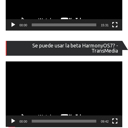
00:00
15:31
Re
Se puede usar la beta HarmonyOS7? -
de
TransMedia
ví
00:00
09:42