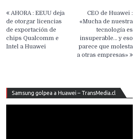
Navegación
AHORA : EEUU deja
CEO de Huawei :
de
de otorgar licencias
«Mucha de nuestra
entradas
de exportación de
tecnología es
chips Qualcomm e
insuperable… y eso
Intel a Huawei
parece que molesta
a otras empresas»
Re
Samsung golpea a Huawei – TransMedia.cl
de
ví