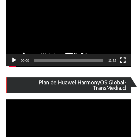
00:00
11:32
Re
Plan de Huawei HarmonyOS Global-
de
TransMedia.cl
ví