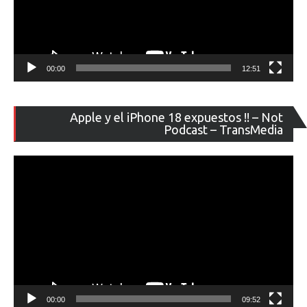
00:00
12:51
Re
Apple y el iPhone 18 expuestos !! – Not
de
Podcast – TransMedia
ví
00:00
09:52