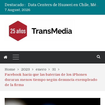
Destacado :
Data Centers de Huawei en Chile, México, Brasil,Perú y Argentina podrían verse afectados por arremetida de EE.UU
7 August, 2026
Fabricantes suben precios de teléfonos y ganan más dinero en un mercado donde Xiaomi alerta por no mejorar ventas
Home
2023
enero
31
Facebook hacía que las baterías de los iPhones
duraran menos tiempo según denuncia exempleado
de la firma