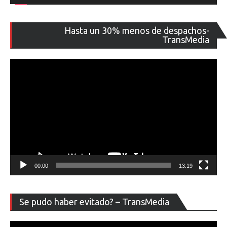
Re
Hasta un 30% menos de despachos-
de
TransMedia
ví
00:00
13:19
Re
Se pudo haber evitado? – TransMedia
de
ví