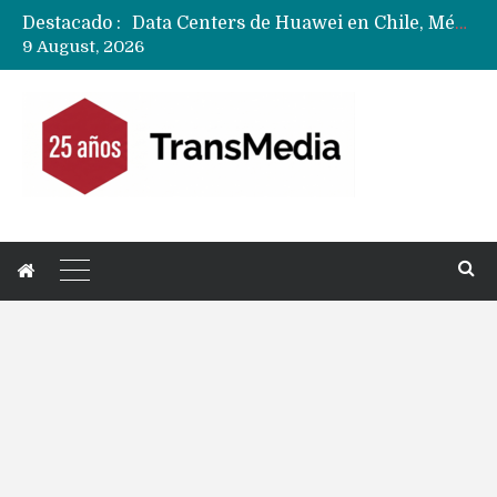
Destacado :
Data Centers de Huawei en Chile, México, Brasil,Perú y Argentina podrían verse afectados por arremetida de EE.UU
9 August, 2026
Fabricantes suben precios de teléfonos y ganan más dinero en un mercado donde Xiaomi alerta por no mejorar ventas