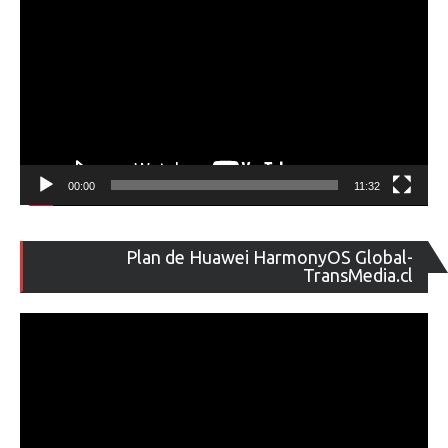
00:00
11:32
Re
Plan de Huawei HarmonyOS Global-
de
TransMedia.cl
ví