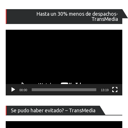
Re
Hasta un 30% menos de despachos-
de
TransMedia
ví
00:00
13:19
Re
Se pudo haber evitado? – TransMedia
de
ví