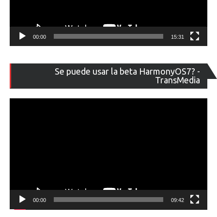
00:00
15:31
Re
Se puede usar la beta HarmonyOS7? -
de
TransMedia
ví
00:00
09:42