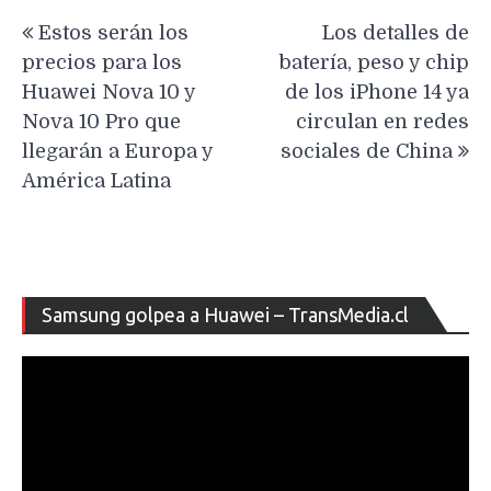
Navegación
Estos serán los
Los detalles de
de
precios para los
batería, peso y chip
entradas
Huawei Nova 10 y
de los iPhone 14 ya
Nova 10 Pro que
circulan en redes
llegarán a Europa y
sociales de China
América Latina
Re
Samsung golpea a Huawei – TransMedia.cl
de
ví