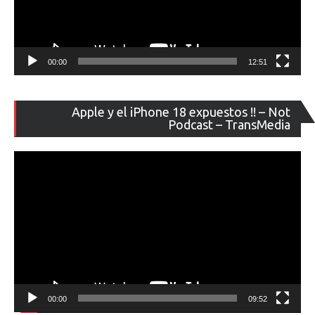
00:00
12:51
Re
Apple y el iPhone 18 expuestos !! – Not
de
Podcast – TransMedia
ví
00:00
09:52