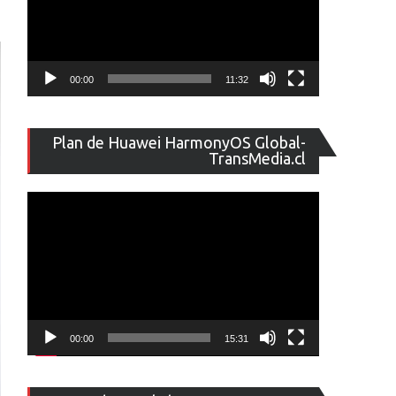
00:00
11:32
Reproducto
Plan de Huawei HarmonyOS Global-
de
TransMedia.cl
vídeo
00:00
15:31
Reproducto