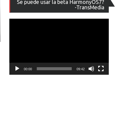
Se puede usar la beta HarmonyOS7?
de
-TransMedia
vídeo
00:00
09:42