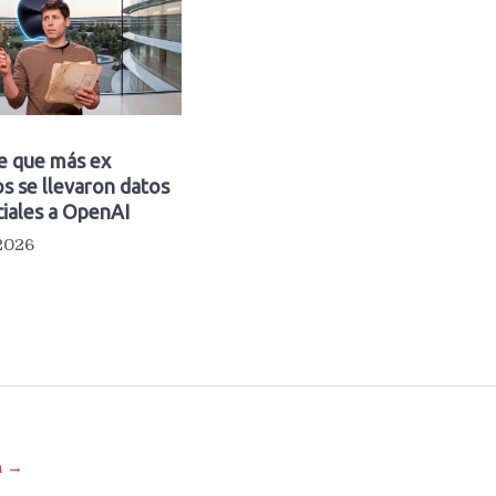
e que más ex
s se llevaron datos
iales a OpenAI
 2026
a →