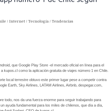
hile
/
Internet
/
Tecnología
/
Tendencias
Android, que Google Play Store -el mercado oficial en línea para el
a kupos.cl como la aplicación gratuita de viajes número 1 en Chile.
te local terrestre obtuvo este primer lugar pese a competir contra
le Earth, Sky Airlines, LATAM Airlines, Airbnb, despegar.com,
obre todo, nos da una fuerza enorme para seguir trabajando para
 un ayuda fundamental para los miles de chilenos, que día a día,
stiene Amit Sodani, CEO de kupos.cl