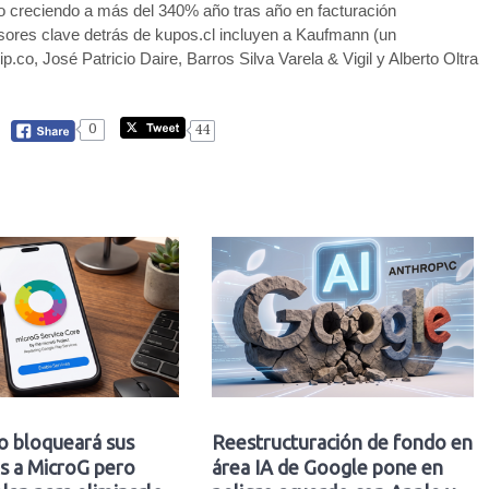
do creciendo a más del 340% año tras año en facturación
sores clave detrás de kupos.cl incluyen a Kaufmann (un
o, José Patricio Daire, Barros Silva Varela & Vigil y Alberto Oltra
0
44
o bloqueará sus
Reestructuración de fondo en
s a MicroG pero
área IA de Google pone en