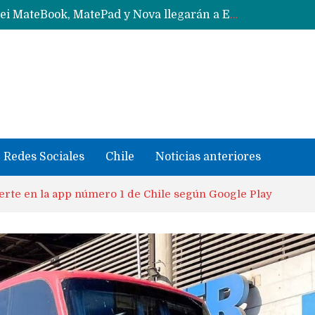
Data Centers de Huawei en Chile, México, Brasil,Perú y Argentina podrían verse afectados por arremetida de EE.UU
Fabricantes suben precios de teléfonos y ganan más dinero en un mercado donde Xiaomi alerta por no mejorar ventas
Redes Sociales
Chile
Noticias anteriores
ierte en la app número 1 de Chile según Google Play