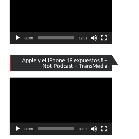
00:00
12:51
Reproducto
Apple y el iPhone 18 expuestos !! –
de
Not Podcast – TransMedia
vídeo
00:00
09:52