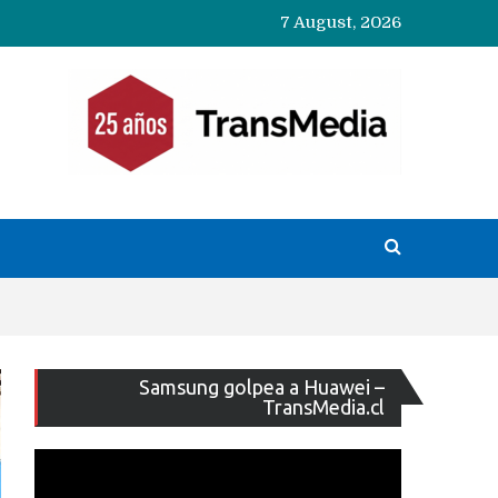
7 August, 2026
Reproducto
Samsung golpea a Huawei –
de
TransMedia.cl
vídeo