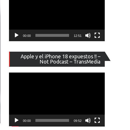
00:00
12:51
Reproducto
Apple y el iPhone 18 expuestos !! –
de
Not Podcast – TransMedia
vídeo
00:00
09:52