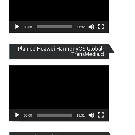
00:00
11:32
Reproducto
Plan de Huawei HarmonyOS Global-
de
TransMedia.cl
vídeo
00:00
15:31
Reproducto