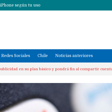
Nuevas filtraciones del Mate 90 Pro Max apuntan a potenciar las cámaras y pantalla OLED doble capa
se llevaron datos confidenciales a OpenAI
Redes Sociales
Chile
Noticias anteriores
publicidad en su plan básico y pondrá fin al compartir cuenta