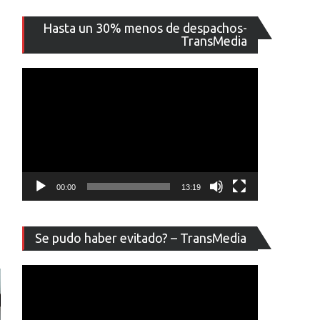
Reproducto
Hasta un 30% menos de despachos-
de
TransMedia
vídeo
00:00
13:19
Reproducto
Se pudo haber evitado? – TransMedia
de
vídeo