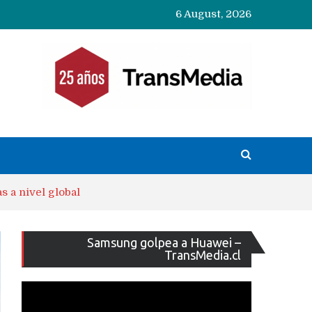
6 August, 2026
s a nivel global
Reproducto
Samsung golpea a Huawei –
de
TransMedia.cl
vídeo