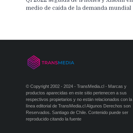
Q1 2022 seguida de iPhones y Xiaomi en
entradas
medio de caída de la demanda mundial
© Copyright 2002 - 2024 - TransMedia.cl - Marcas y
productos aparecidas en este sitio pertenecen a sus
respectivos propietarios y no están relacionados con la
línea editorial de TransMedia.cl Algunos Derechos son
Reservados. Santiago de Chile. Contenido puede ser
reproducido citando la fuente