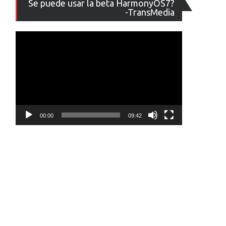
Se puede usar la beta HarmonyOS7?
de
-TransMedia
vídeo
00:00
09:42