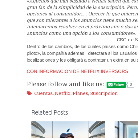
«
Aquellos que han seguido a Netflix saben que es
gran fan de la simplicidad de la suscripción. Per
opciones al consumidor….. Ofrecer lo que quieren
que son tolerantes a los anuncios tiene mucho se
intentaremos resolver en el próximo año o dos añ
anuncios como una opción a los consumidores
«.
CEO de N
Dentro de los cambios, de los cuales países como Chil
piloto», la compañía además detectará si los usuarios ut
localizaciones y les obligará a contratar un extra en su 
CON INFORMACIÓN DE NETFLIX INVERSORS
Please follow and like us:
0
Cuentas
,
Netflix
,
Planes
,
Suscripcion
Related Posts