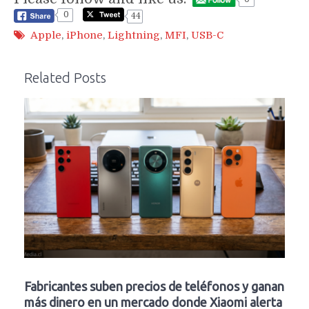
0
44
Apple
,
iPhone
,
Lightning
,
MFI
,
USB-C
Related Posts
Fabricantes suben precios de teléfonos y ganan
más dinero en un mercado donde Xiaomi alerta