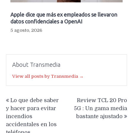
Apple dice que más ex empleados se llevaron
datos confidenciales a OpenAI
5 agosto, 2026
About Transmedia
View all posts by Transmedia →
Navegación
Lo que debe saber
Review TCL 20 Pro
de
y hacer para evitar
5G : Un gama media
entradas
incendios
bastante ajustado
accidentales en los
teléfonos