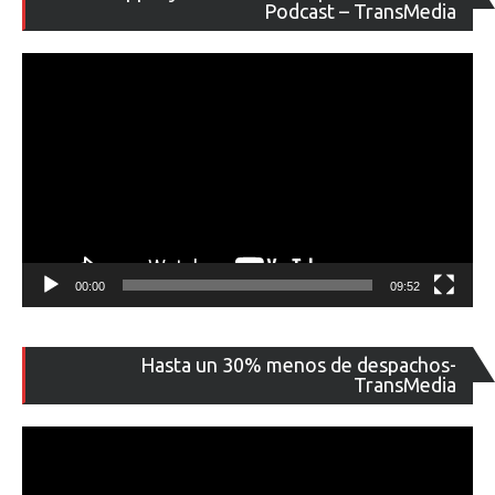
de
Podcast – TransMedia
ví
00:00
09:52
Re
Hasta un 30% menos de despachos-
de
TransMedia
ví