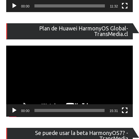
00:00
11:32
Re
Plan de Huawei HarmonyOS Global-
de
TransMedia.cl
ví
00:00
15:31
Re
Se puede usar la beta HarmonyOS7? -
de
TransMedia