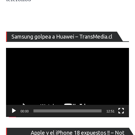
Re
Samsung golpea a Huawei – TransMedia.cl
de
ví
00:00
12:51
Re
Apple y el iPhone 18 expuestos !! – Not