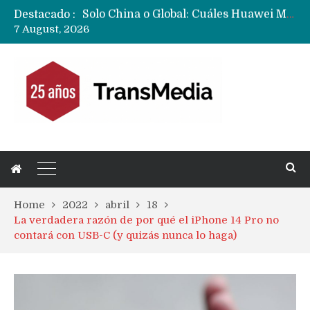
Destacado :
Data Centers de Huawei en Chile, México, Brasil,Perú y Argentina podrían verse afectados por arremetida de EE.UU
7 August, 2026
Fabricantes suben precios de teléfonos y ganan más dinero en un mercado donde Xiaomi alerta por no mejorar ventas
Home
2022
abril
18
La verdadera razón de por qué el iPhone 14 Pro no
contará con USB-C (y quizás nunca lo haga)