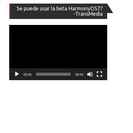
Reproducto
Se puede usar la beta HarmonyOS7?
de
-TransMedia
vídeo
00:00
09:42