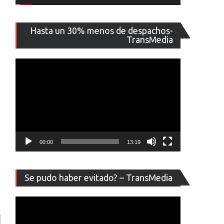
Reproducto
Hasta un 30% menos de despachos-
de
TransMedia
vídeo
00:00
13:19
Reproducto
Se pudo haber evitado? – TransMedia
de
vídeo