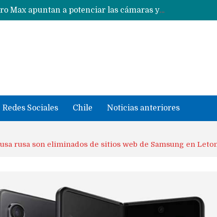
Nuevas filtraciones del Mate 90 Pro Max apuntan a potenciar las cámaras y pantalla OLED doble capa
Google acaba definitivamente el truco para pagar con NFC en celulares Xiaomi, Oppo, Vivo y Huawei con ROM china
se llevaron datos confidenciales a OpenAI
Redes Sociales
Chile
Noticias anteriores
 causa rusa son eliminados de sitios web de Samsung en Leton