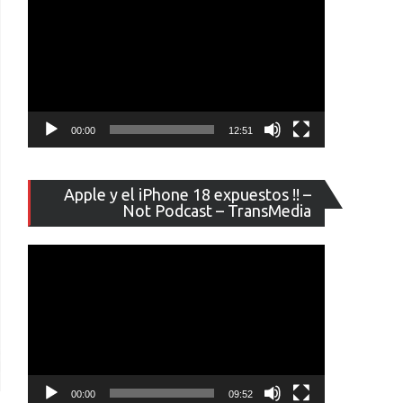
00:00
12:51
Reproducto
Apple y el iPhone 18 expuestos !! –
de
Not Podcast – TransMedia
vídeo
00:00
09:52