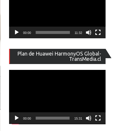
00:00
11:32
Reproducto
Plan de Huawei HarmonyOS Global-
de
TransMedia.cl
vídeo
00:00
15:31