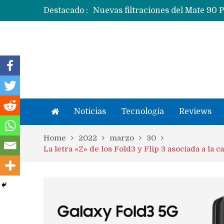
Destacado :
Apple dice que más ex empleados 
Noticias
Tecnología
Reviews
Home
2022
marzo
30
La letra «Z» de los Fold3 y Flip 3 asociada a la