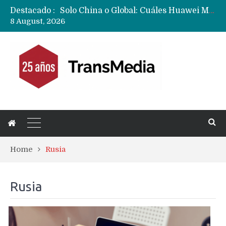
Destacado :
Data Centers de Huawei en Chile, México, Brasil,Perú y Argentina podrían verse afectados por arremetida de EE.UU
8 August, 2026
Fabricantes suben precios de teléfonos y ganan más dinero en un mercado donde Xiaomi alerta por no mejorar ventas
Home
Rusia
Rusia