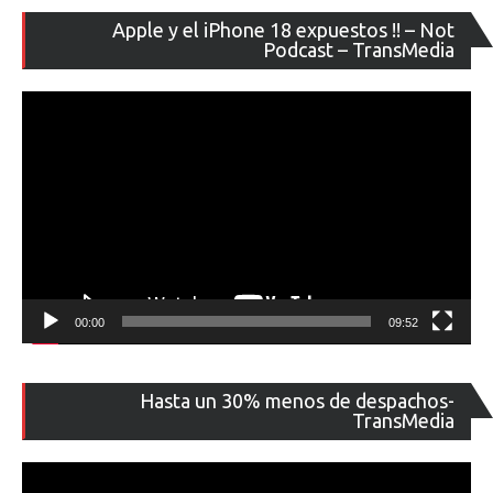
Re
Apple y el iPhone 18 expuestos !! – Not
de
Podcast – TransMedia
ví
00:00
09:52
Re
Hasta un 30% menos de despachos-
de
TransMedia
ví