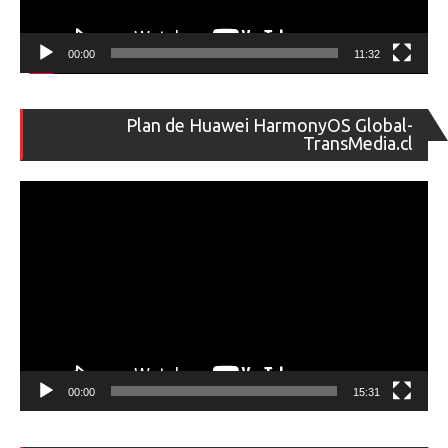
00:00
11:32
Re
Plan de Huawei HarmonyOS Global-
de
TransMedia.cl
ví
00:00
15:31