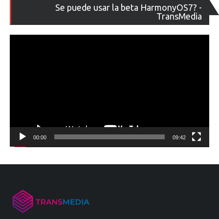
Re
Se puede usar la beta HarmonyOS7? -
de
TransMedia
ví
00:00
09:42