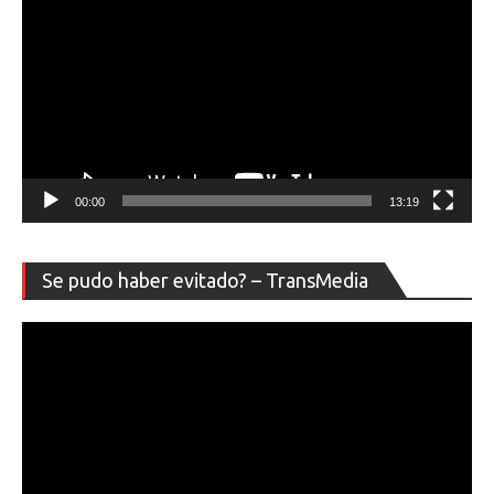
00:00
13:19
Re
Se pudo haber evitado? – TransMedia
de
ví