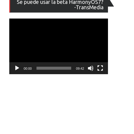
Se puede usar la beta HarmonyOS7?
de
-TransMedia
vídeo
00:00
09:42