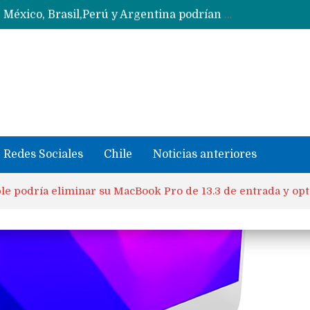
Data Centers de Huawei en Chile, México, Brasil,Perú y Argentina podrían verse afectados por arremetida de EE.UU
Fabricantes suben precios de teléfonos y ganan más dinero en un mercado donde Xiaomi alerta por no mejorar ventas
Redes Sociales
Chile
Noticias anteriores
e podría eliminar su MacBook Pro de 13.3 de entrada y opt