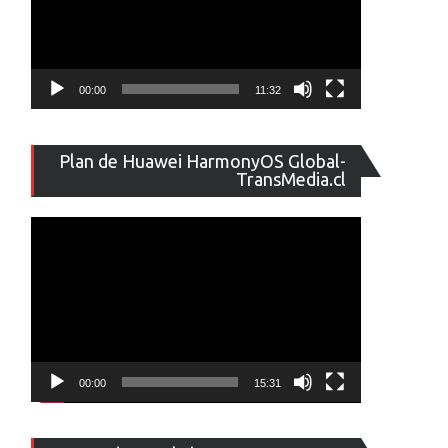
00:00
11:32
Reproducto
Plan de Huawei HarmonyOS Global-
de
TransMedia.cl
vídeo
00:00
15:31
Reproducto