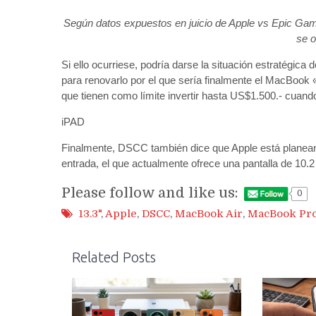
Según datos expuestos en juicio de Apple vs Epic Ga
se o
Si ello ocurriese, podría darse la situación estratégic
para renovarlo por el que sería finalmente el MacBook 
que tienen como límite invertir hasta US$1.500.- cuan
iPAD
Finalmente, DSCC también dice que Apple está planeand
entrada, el que actualmente ofrece una pantalla de 10.
Please follow and like us:
0
13.3"
,
Apple
,
DSCC
,
MacBook Air
,
MacBook Pr
Related Posts