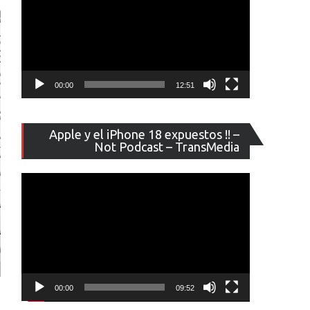
00:00
12:51
Reproducto
Apple y el iPhone 18 expuestos !! –
de
Not Podcast – TransMedia
vídeo
00:00
09:52