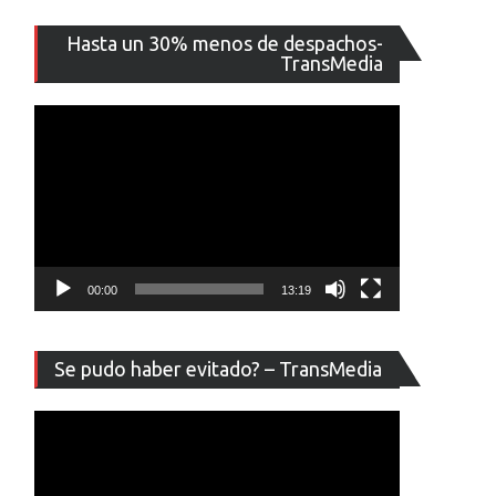
Reproducto
Hasta un 30% menos de despachos-
de
TransMedia
vídeo
00:00
13:19
Reproducto
Se pudo haber evitado? – TransMedia
de
vídeo