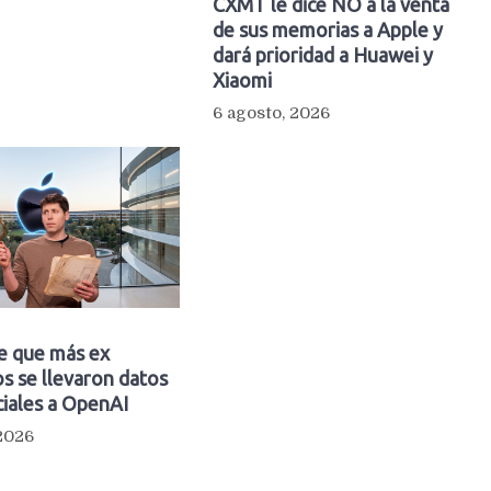
CXMT le dice NO a la venta
de sus memorias a Apple y
dará prioridad a Huawei y
Xiaomi
6 agosto, 2026
e que más ex
s se llevaron datos
iales a OpenAI
 2026