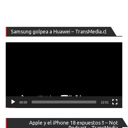
Re
Samsung golpea a Huawei – TransMedia.cl
de
ví
00:00
12:51
Re
Apple y el iPhone 18 expuestos !! – Not
de
Podcast – TransMedia