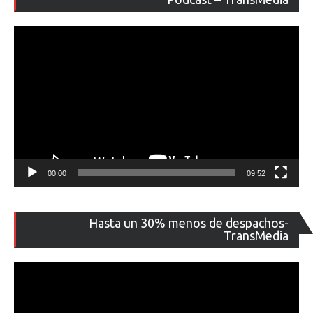
ví
00:00
09:52
Re
Hasta un 30% menos de despachos-
de
TransMedia
ví