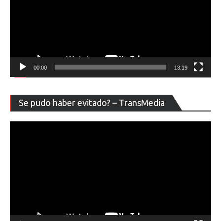
00:00
13:19
Re
Se pudo haber evitado? – TransMedia
de
ví