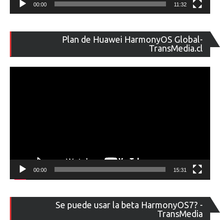
00:00
11:32
Re
Plan de Huawei HarmonyOS Global-
de
TransMedia.cl
ví
00:00
15:31
Re
Se puede usar la beta HarmonyOS7? -
de
TransMedia