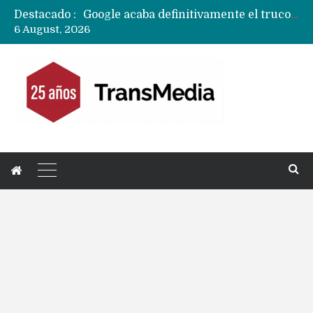
Destacado :
Google acaba definitivamente el truco para pagar con NFC en celulares Xiaomi, Oppo, Vivo y Huawei con ROM china
6 August, 2026
Apple dice que más ex empleados se llevaron datos confidenciales a OpenAI