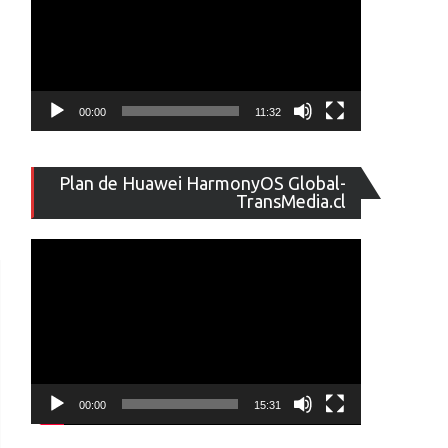
00:00
11:32
Reproducto
Plan de Huawei HarmonyOS Global-
de
TransMedia.cl
vídeo
00:00
15:31