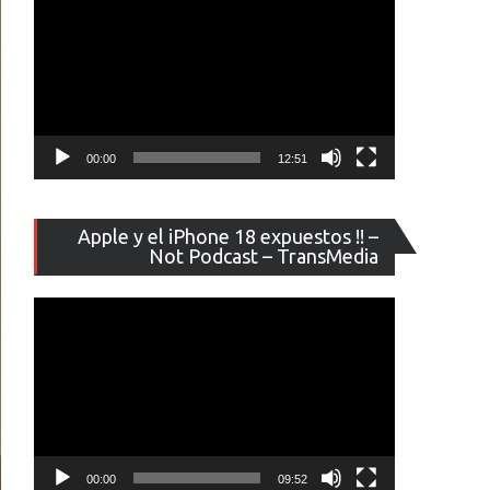
00:00
12:51
Reproducto
Apple y el iPhone 18 expuestos !! –
de
Not Podcast – TransMedia
vídeo
00:00
09:52