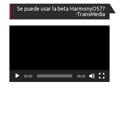
Reproducto
Se puede usar la beta HarmonyOS7?
de
-TransMedia
vídeo
00:00
09:42