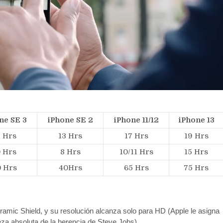
ne SE 3
iPhone
SE 2
iPhone 11/12
iPhone 13
5 Hrs
13 Hrs
17 Hrs
19 Hrs
0 Hrs
8 Hrs
10/11 Hrs
15 Hrs
 Hrs
40Hrs
65 Hrs
75 Hrs
ramic Shield, y su resolución alcanza solo para HD (Apple le asigna
eza absoluta de la herencia de Steve Jobs)