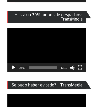
Reproducto
Hasta un 30% menos de despachos-
de
TransMedia
vídeo
00:00
13:19
Reproducto
Se pudo haber evitado? – TransMedia
de
vídeo