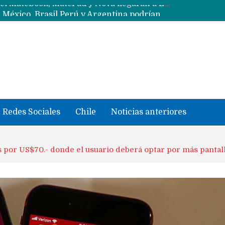
Data Centers de Huawei en Chile, México, Brasil,Perú y Argentina podrían verse afectados por arremetida de EE.UU
Fabricantes suben precios de teléfonos y ganan más dinero en un mercado donde Xiaomi alerta por no mejorar ventas
Redes Sociales
Chile
Noticias anteriores
es por US$70.- donde el usuario deberá optar por más pantal