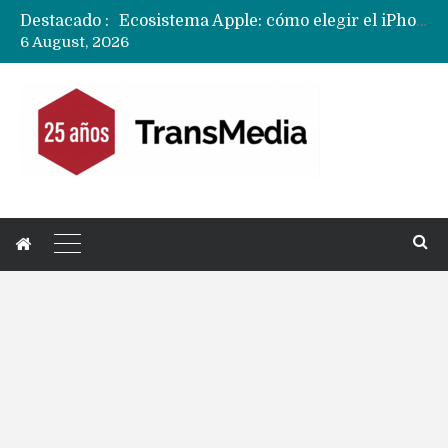
Ecosistema Apple: cómo elegir el iPhone según tu uso
Destacado :
Nuevas filtraciones del Mate 90 Pro Max apuntan a potenciar las cámaras y pantalla OLED doble capa
6 August, 2026
Apple dice que más ex empleados se llevaron datos confidenciales a OpenAI