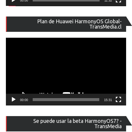
00:00
11:32
Re
Plan de Huawei HarmonyOS Global-
de
TransMedia.cl
ví
00:00
15:31
Re
Se puede usar la beta HarmonyOS7? -
de
TransMedia
ví