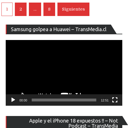
Navegación
1
2
…
8
Siguientes
de
entradas
Re
Samsung golpea a Huawei – TransMedia.cl
de
ví
00:00
12:51
Re
Apple y el iPhone 18 expuestos !! – Not
de
Podcast – TransMedia