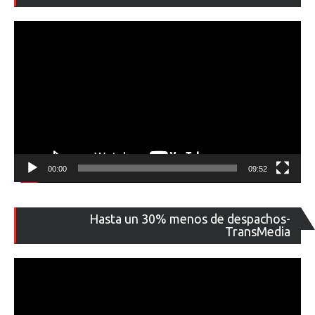
ví
00:00
09:52
Re
Hasta un 30% menos de despachos-
de
TransMedia
ví