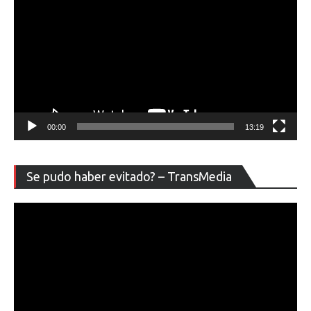
00:00
13:19
Re
Se pudo haber evitado? – TransMedia
de
ví