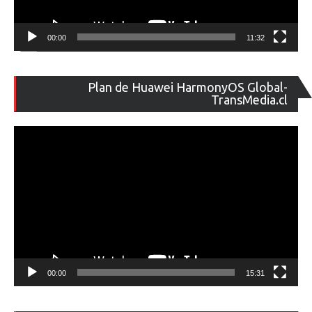
00:00
11:32
Re
Plan de Huawei HarmonyOS Global-
de
TransMedia.cl
ví
00:00
15:31