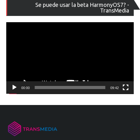
Re
Se puede usar la beta HarmonyOS7? -
de
TransMedia
ví
00:00
09:42