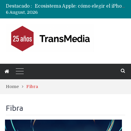
Destacado :
Nuevas filtraciones del Mate 90 Pro Max apuntan a potenciar las cámaras y pantalla OLED doble capa
6 August, 2026
Apple dice que más ex empleados se llevaron datos confidenciales a OpenAI
Home
Fibra
Fibra