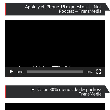
Re
Apple y el iPhone 18 expuestos !! – Not
de
Podcast – TransMedia
ví
00:00
09:52
Re
Hasta un 30% menos de despachos-
de
TransMedia
ví