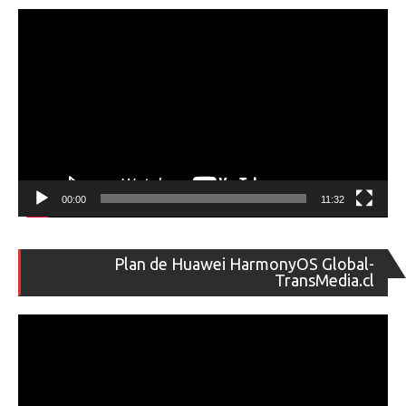
ví
00:00
11:32
Re
Plan de Huawei HarmonyOS Global-
de
TransMedia.cl
ví