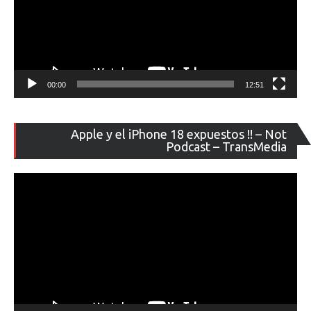
00:00
12:51
Re
Apple y el iPhone 18 expuestos !! – Not
de
Podcast – TransMedia
ví