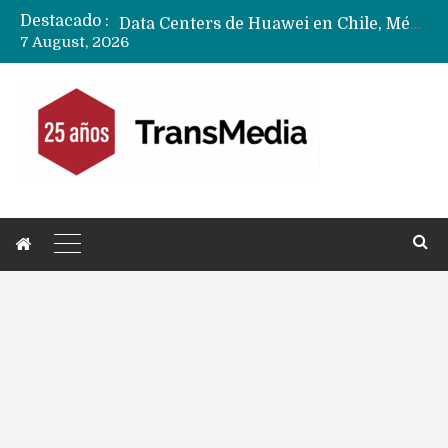
Destacado :
Data Centers de Huawei en Chile, México, Brasil,Perú y Argentina podrían verse afectados por arremetida de EE.UU
7 August, 2026
Fabricantes suben precios de teléfonos y ganan más dinero en un mercado donde Xiaomi alerta por no mejorar ventas