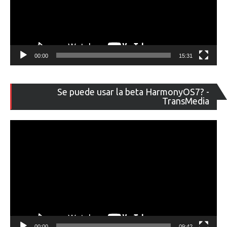
00:00
15:31
Re
Se puede usar la beta HarmonyOS7? -
de
TransMedia
ví
00:00
09:42