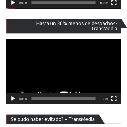
00:00
09:52
Re
Hasta un 30% menos de despachos-
de
TransMedia
ví
00:00
13:19
Re
Se pudo haber evitado? – TransMedia
de