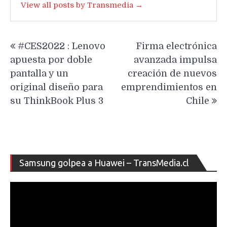
View all posts by Transmedia →
Navegación
#CES2022 : Lenovo
Firma electrónica
de
apuesta por doble
avanzada impulsa
entradas
pantalla y un
creación de nuevos
original diseño para
emprendimientos en
su ThinkBook Plus 3
Chile
Re
Samsung golpea a Huawei – TransMedia.cl
de
ví