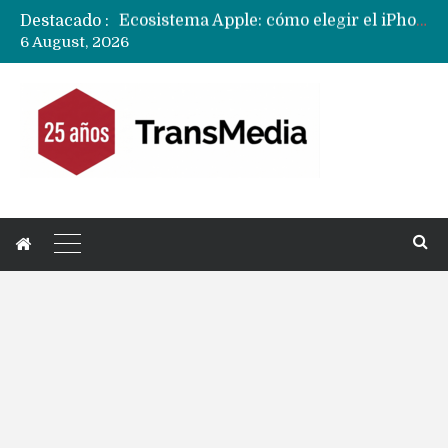
Destacado :
Nuevas filtraciones del Mate 90 Pro Max apuntan a potenciar las cámaras y pantalla OLED doble capa
6 August, 2026
Apple dice que más ex empleados se llevaron datos confidenciales a OpenAI