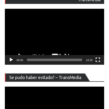
ví
00:00
13:19
Re
Se pudo haber evitado? – TransMedia
de
ví