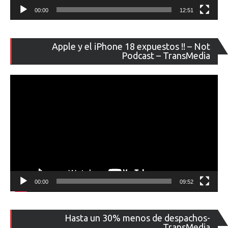
00:00
12:51
Re
Apple y el iPhone 18 expuestos !! – Not
de
Podcast – TransMedia
ví
00:00
09:52
Re
Hasta un 30% menos de despachos-
de
TransMedia