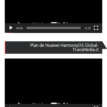
00:00
11:32
Re
Plan de Huawei HarmonyOS Global-
de
TransMedia.cl
ví