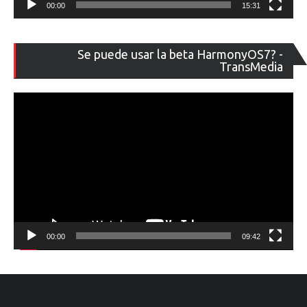
00:00
15:31
Re
Se puede usar la beta HarmonyOS7? -
de
TransMedia
ví
00:00
09:42