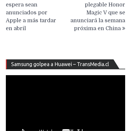
entradas
espera sean
plegable Honor
anunciados por
Magic V que se
Apple a más tardar
anunciará la semana
en abril
próxima en China
Re
Samsung golpea a Huawei – TransMedia.cl
de
ví