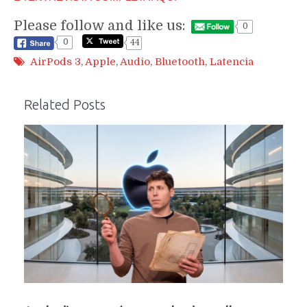
Please follow and like us:
0
0
44
AirPods 3
,
Apple
,
Audio
,
Bluetooth
,
Latencia
Related Posts