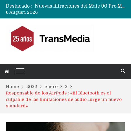
Destacado :
Nuevas filtraciones del Mate 90 Pro Max apuntan a potenciar las cámaras y pantalla OLED doble capa
6 August, 2026
Apple dice que más ex empleados se llevaron datos confidenciales a OpenAI
Home
2022
enero
2
Responsable de los AirPods : «El Bluetooth es el
culpable de las limitaciones de audio…urge un nuevo
standard»