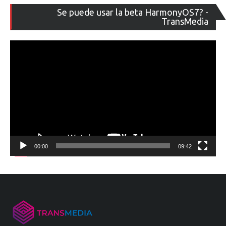
Re
Se puede usar la beta HarmonyOS7? -
de
TransMedia
ví
00:00
09:42