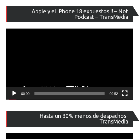
Re
Apple y el iPhone 18 expuestos !! – Not
de
Podcast – TransMedia
ví
00:00
09:52
Re
Hasta un 30% menos de despachos-
de
TransMedia
ví