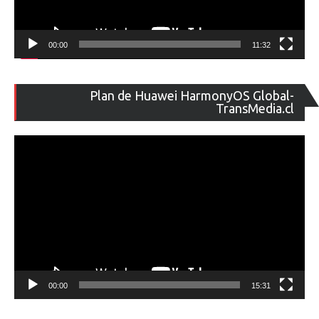
00:00
11:32
Re
Plan de Huawei HarmonyOS Global-
de
TransMedia.cl
ví
00:00
15:31