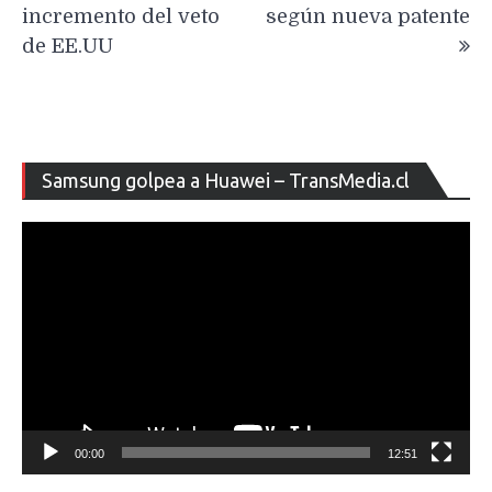
incremento del veto
según nueva patente
de EE.UU
Re
Samsung golpea a Huawei – TransMedia.cl
de
ví
00:00
12:51