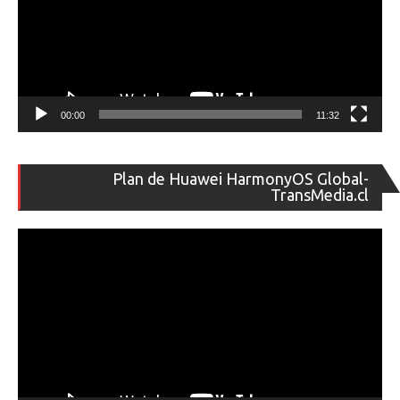
00:00
11:32
Re
Plan de Huawei HarmonyOS Global-
de
TransMedia.cl
ví