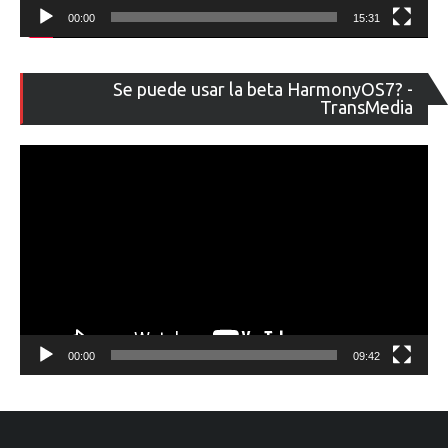
00:00
15:31
Re
Se puede usar la beta HarmonyOS7? -
de
TransMedia
ví
00:00
09:42