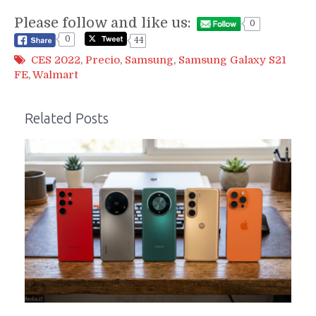
Please follow and like us:
0
0
44
CES 2022
,
Precio
,
Samsung
,
Samsung Galaxy S21
FE
,
Walmart
Related Posts