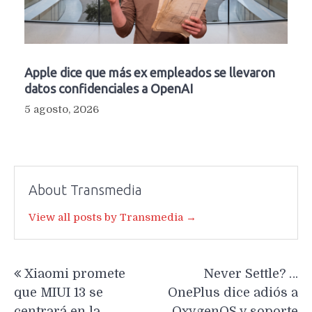
Apple dice que más ex empleados se llevaron
datos confidenciales a OpenAI
5 agosto, 2026
About Transmedia
View all posts by Transmedia →
Navegación
Xiaomi promete
Never Settle? …
de
que MIUI 13 se
OnePlus dice adiós a
entradas
centrará en la
OxygenOS y soporte