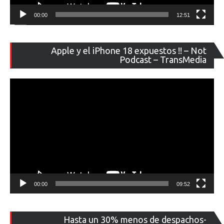
00:00
12:51
Re
Apple y el iPhone 18 expuestos !! – Not
de
Podcast – TransMedia
ví
00:00
09:52
Re
Hasta un 30% menos de despachos-