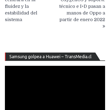
fluidez y la
técnico e I+D pasan a
estabilidad del
manos de Oppo a
sistema
partir de enero 2022
Re
Samsung golpea a Huawei – TransMedia.cl
de
ví