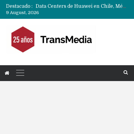
Destacado :
Data Centers de Huawei en Chile, México, Brasil,Perú y Argentina podrían verse afectados por arremetida de EE.UU
9 August, 2026
Fabricantes suben precios de teléfonos y ganan más dinero en un mercado donde Xiaomi alerta por no mejorar ventas