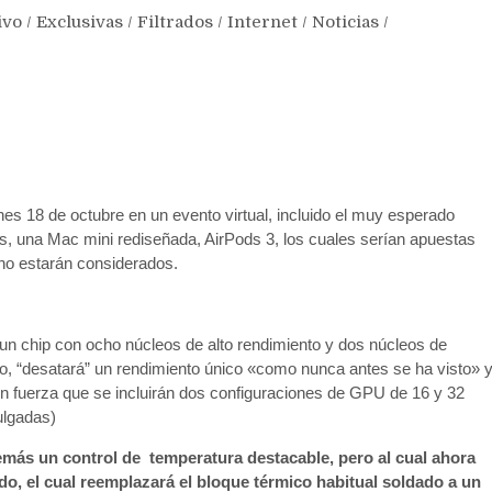
ivo
/
Exclusivas
/
Filtrados
/
Internet
/
Noticias
/
es 18 de octubre en un evento virtual, incluido el muy esperado
, una Mac mini rediseñada, AirPods 3, los cuales serían apuestas
 no estarán considerados.
n chip con ocho núcleos de alto rendimiento y dos núcleos de
nto, “desatará” un rendimiento único «como nunca antes se ha visto» 
n fuerza que se incluirán dos configuraciones de GPU de 16 y 32
ulgadas)
emás un control de temperatura destacable, pero al cual ahora
do, el cual reemplazará el bloque térmico habitual soldado a un