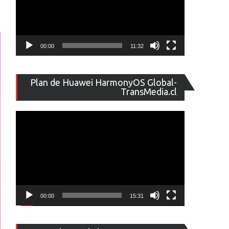
00:00
11:32
Reproducto
Plan de Huawei HarmonyOS Global-
de
TransMedia.cl
vídeo
00:00
15:31
Reproducto