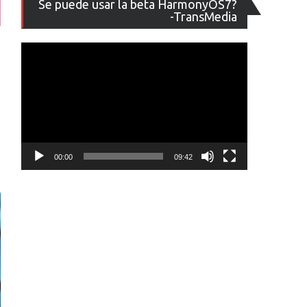
Se puede usar la beta HarmonyOS7?
de
-TransMedia
vídeo
00:00
09:42