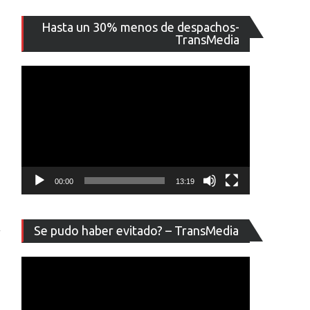
Reproducto
Hasta un 30% menos de despachos-
de
TransMedia
vídeo
00:00
13:19
Reproducto
Se pudo haber evitado? – TransMedia
y
de
vídeo