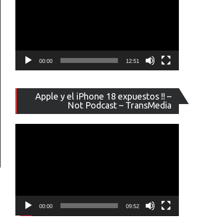
00:00
12:51
Reproducto
Apple y el iPhone 18 expuestos !! –
de
Not Podcast – TransMedia
vídeo
00:00
09:52