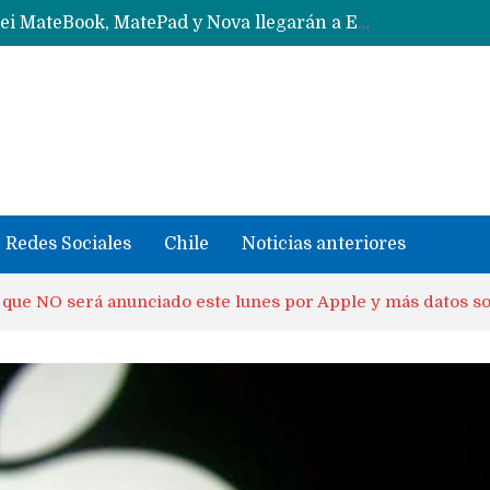
Data Centers de Huawei en Chile, México, Brasil,Perú y Argentina podrían verse afectados por arremetida de EE.UU
Fabricantes suben precios de teléfonos y ganan más dinero en un mercado donde Xiaomi alerta por no mejorar ventas
Redes Sociales
Chile
Noticias anteriores
o que NO será anunciado este lunes por Apple y más datos 