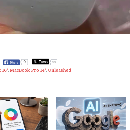
0
44
 16"
,
MacBook Pro 14"
,
Unleashed