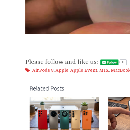
Please follow and like us:
0
AirPods 3
,
Apple
,
Apple Event
,
M1X
,
MacBook
Related Posts