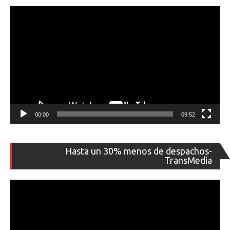
00:00
09:52
Re
Hasta un 30% menos de despachos-
de
TransMedia
ví