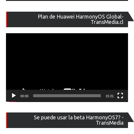
Re
Plan de Huawei HarmonyOS Global-
de
TransMedia.cl
ví
00:00
15:31
Re
Se puede usar la beta HarmonyOS7? -
de
TransMedia
ví