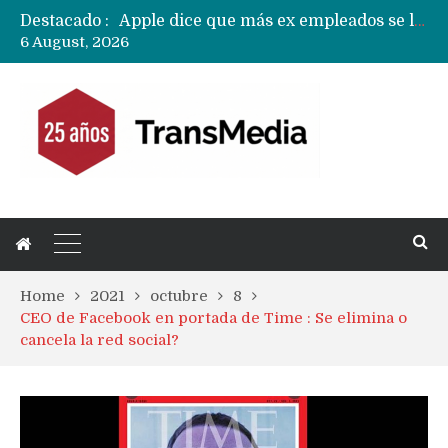
Destacado :
Apple dice que más ex empleados se llevaron datos confidenciales a OpenAI
6 August, 2026
Solo China o Global: Cuáles Huawei MateBook, MatePad y Nova llegarán a Europa y LATAM?
Data Centers de Huawei en Chile, México, Brasil,Perú y Argentina podrían verse afectados por arremetida de EE.UU
Ahora Honor copia diseño de los anillos traseros con pantalla del fabricante Oppo
Con un «desliz» en los precios que fue corregido los Huawei MateBook Fold con Kirin X90 Plus ya son oficiales y se quedan en China
Masiva filtración del Apple iPhone Fold (Ultra) con todas sus características, precios y opciones
Ecosistema Apple: cómo elegir el iPhone según tu uso
Nuevas filtraciones del Mate 90 Pro Max apuntan a potenciar las cámaras y pantalla OLED doble capa
Apple dice que más ex empleados se llevaron datos confidenciales a OpenAI
Home
2021
octubre
8
CEO de Facebook en portada de Time : Se elimina o
cancela la red social?