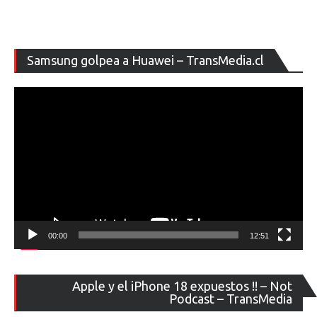
Re
Samsung golpea a Huawei – TransMedia.cl
de
ví
00:00
12:51
Re
Apple y el iPhone 18 expuestos !! – Not
de
Podcast – TransMedia
ví