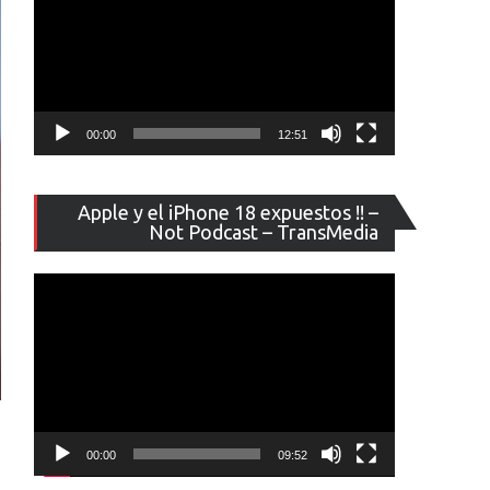
00:00
12:51
Reproducto
Apple y el iPhone 18 expuestos !! –
de
Not Podcast – TransMedia
vídeo
00:00
09:52