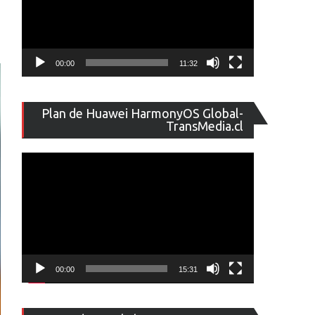
00:00
11:32
Reproducto
Plan de Huawei HarmonyOS Global-
de
TransMedia.cl
vídeo
00:00
15:31
Reproducto