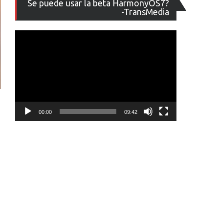
Se puede usar la beta HarmonyOS7?
de
-TransMedia
vídeo
00:00
09:42