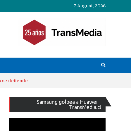
7 August, 2026
a se defiende
Reproducto
Samsung golpea a Huawei –
de
TransMedia.cl
vídeo