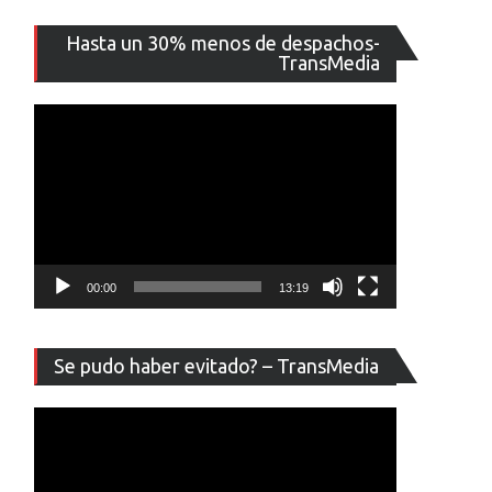
Reproducto
Hasta un 30% menos de despachos-
de
TransMedia
vídeo
00:00
13:19
Reproducto
Se pudo haber evitado? – TransMedia
de
vídeo