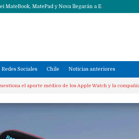
Data Centers de Huawei en Chile, México, Brasil,Perú y Argentina podrían verse afectados por arremetida de EE.UU
Fabricantes suben precios de teléfonos y ganan más dinero en un mercado donde Xiaomi alerta por no mejorar ventas
Redes Sociales
Chile
Noticias anteriores
cuestiona el aporte médico de los Apple Watch y la compañí