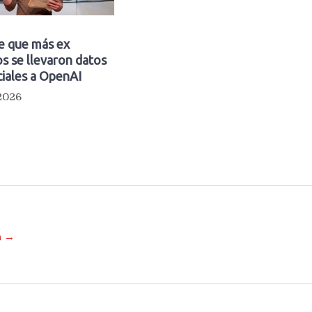
e que más ex
s se llevaron datos
iales a OpenAI
 2026
a →