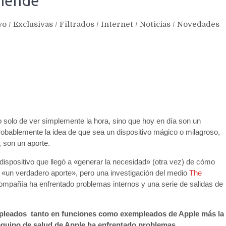
fiende
vo
/
Exclusivas
/
Filtrados
/
Internet
/
Noticias
/
Novedades
no solo de ver simplemente la hora, sino que hoy en día son un
robablemente la idea de que sea un dispositivo mágico o milagroso,
, son un aporte.
dispositivo que llegó a «generar la necesidad» (otra vez) de cómo
 «un verdadero aporte», pero una investigación del medio
The
compañía ha enfrentado problemas internos y una serie de salidas de
mpleados tanto en funciones como exempleados de Apple más la
equipo de salud de Apple ha enfrentado problemas