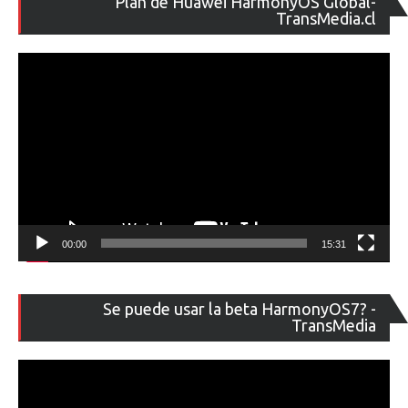
Plan de Huawei HarmonyOS Global-
de
TransMedia.cl
ví
00:00
15:31
Re
Se puede usar la beta HarmonyOS7? -
de
TransMedia
ví