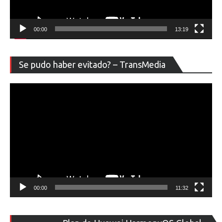
00:00
13:19
Re
Se pudo haber evitado? – TransMedia
de
ví
00:00
11:32
Re