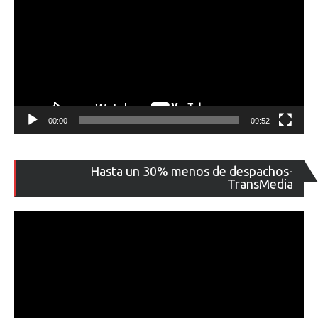
00:00
09:52
Re
Hasta un 30% menos de despachos-
de
TransMedia
ví