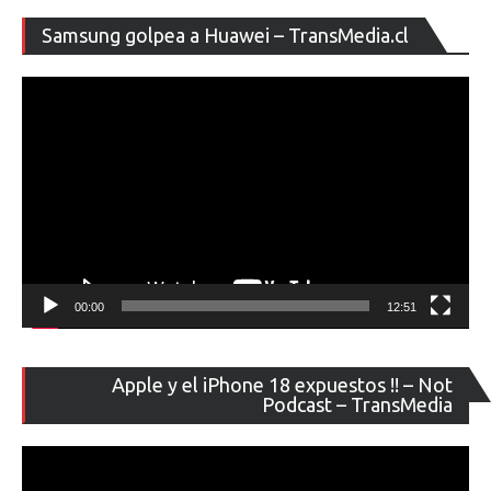
Re
Samsung golpea a Huawei – TransMedia.cl
de
ví
00:00
12:51
Re
Apple y el iPhone 18 expuestos !! – Not
de
Podcast – TransMedia
ví