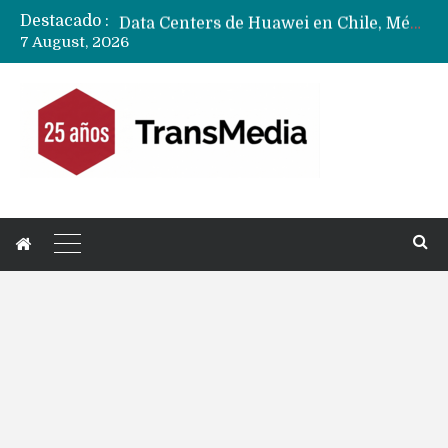
Destacado :
Data Centers de Huawei en Chile, México, Brasil,Perú y Argentina podrían verse afectados por arremetida de EE.UU
7 August, 2026
Fabricantes suben precios de teléfonos y ganan más dinero en un mercado donde Xiaomi alerta por no mejorar ventas