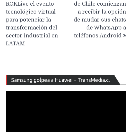
de
ROKLive el evento
de Chile comienzan
entradas
tecnológico virtual
a recibir la opción
para potenciar la
de mudar sus chats
transformación del
de WhatsApp a
sector industrial en
teléfonos Android
LATAM
Re
Samsung golpea a Huawei – TransMedia.cl
de
ví