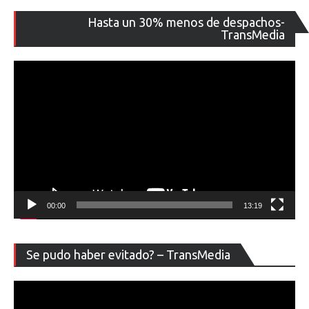
Re
Hasta un 30% menos de despachos-
de
TransMedia
ví
00:00
13:19
Re
Se pudo haber evitado? – TransMedia
de
ví