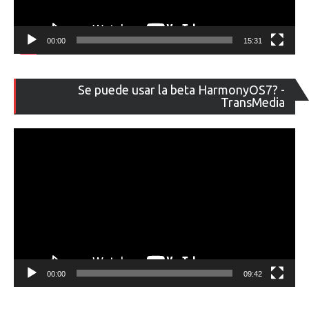
00:00
15:31
Re
Se puede usar la beta HarmonyOS7? -
de
TransMedia
ví
00:00
09:42