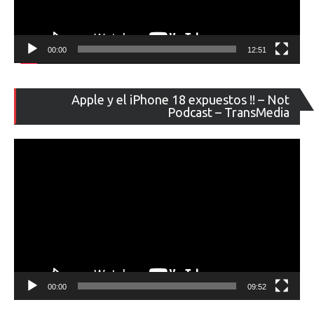
00:00
12:51
Re
Apple y el iPhone 18 expuestos !! – Not
de
Podcast – TransMedia
ví
00:00
09:52