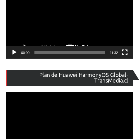
00:00
11:32
Re
Plan de Huawei HarmonyOS Global-
de
TransMedia.cl
ví