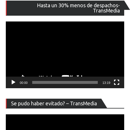
Re
Hasta un 30% menos de despachos-
de
TransMedia
ví
00:00
13:19
Re
Se pudo haber evitado? – TransMedia
de
ví