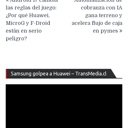
de
las reglas del juego:
cobranza con IA
entradas
¿Por qué Huawei,
gana terreno y
MicroG y F-Droid
acelera flujo de caja
están en serio
en pymes
peligro?
Re
Samsung golpea a Huawei – TransMedia.cl
de
ví