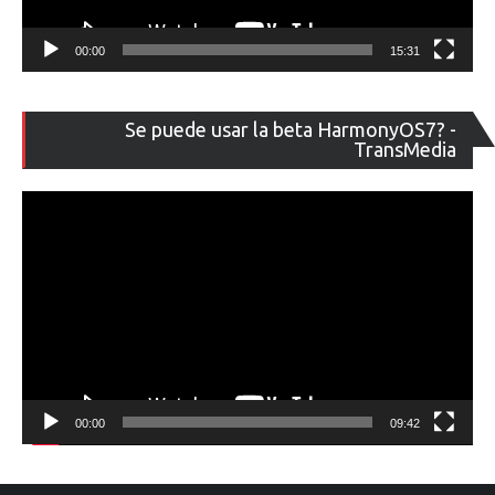
00:00
15:31
Re
Se puede usar la beta HarmonyOS7? -
de
TransMedia
ví
00:00
09:42