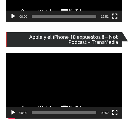
00:00
12:51
Re
Apple y el iPhone 18 expuestos !! – Not
de
Podcast – TransMedia
ví
00:00
09:52