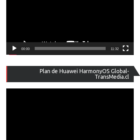
00:00
11:32
Re
Plan de Huawei HarmonyOS Global-
de
TransMedia.cl
ví