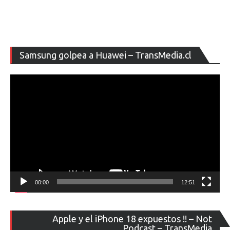
Re
Samsung golpea a Huawei – TransMedia.cl
de
ví
00:00
12:51
Re
Apple y el iPhone 18 expuestos !! – Not
de
Podcast – TransMedia