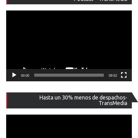
ví
00:00
09:52
Re
Hasta un 30% menos de despachos-
de
TransMedia
ví