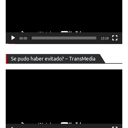
00:00
13:19
Re
Se pudo haber evitado? – TransMedia
de
ví