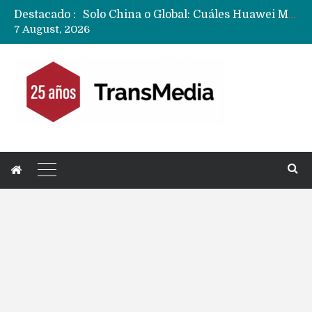
Destacado :
Data Centers de Huawei en Chile, México, Brasil,Perú y Argentina podrían verse afectados por arremetida de EE.UU
7 August, 2026
Fabricantes suben precios de teléfonos y ganan más dinero en un mercado donde Xiaomi alerta por no mejorar ventas