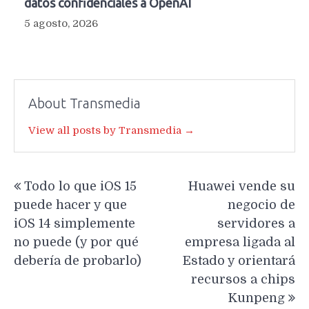
datos confidenciales a OpenAI
5 agosto, 2026
About Transmedia
View all posts by Transmedia →
Navegación
Todo lo que iOS 15
Huawei vende su
de
puede hacer y que
negocio de
entradas
iOS 14 simplemente
servidores a
no puede (y por qué
empresa ligada al
debería de probarlo)
Estado y orientará
recursos a chips
Kunpeng