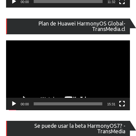
00:00
11:32
Re
Plan de Huawei HarmonyOS Global-
de
TransMedia.cl
ví
00:00
15:31
Re
Se puede usar la beta HarmonyOS7? -
de
TransMedia