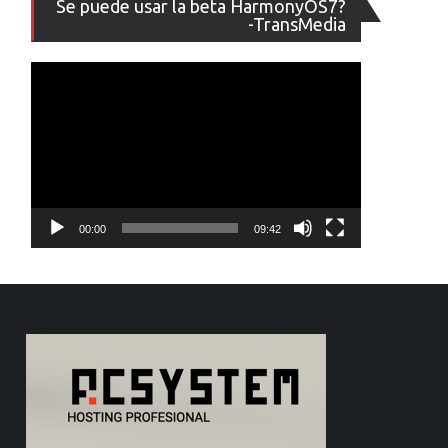
Se puede usar la beta HarmonyOS7?
de
-TransMedia
vídeo
00:00
09:42