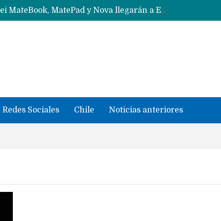
Solo China o Global: Cuáles Huawei MateBook, MatePad y Nova llegarán a Europa y LATAM?
Data Centers de Huawei en Chile, México, Brasil,Perú y Argentina podrían verse afectados por arremetida de EE.UU
Fabricantes suben precios de teléfonos y ganan más dinero en un mercado donde Xiaomi alerta por no mejorar ventas
Redes Sociales
Chile
Noticias anteriores