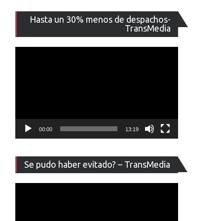
Reproducto
Hasta un 30% menos de despachos-
de
TransMedia
vídeo
00:00
13:19
Reproducto
Se pudo haber evitado? – TransMedia
de
vídeo