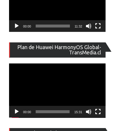
00:00
11:32
Reproducto
Plan de Huawei HarmonyOS Global-
de
TransMedia.cl
vídeo
00:00
15:31
Reproducto