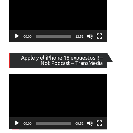
00:00
12:51
Reproducto
Apple y el iPhone 18 expuestos !! –
de
Not Podcast – TransMedia
vídeo
00:00
09:52