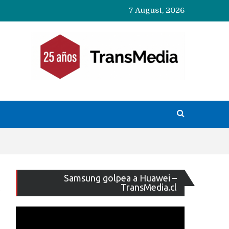
7 August, 2026
Reproducto
Samsung golpea a Huawei –
de
TransMedia.cl
vídeo