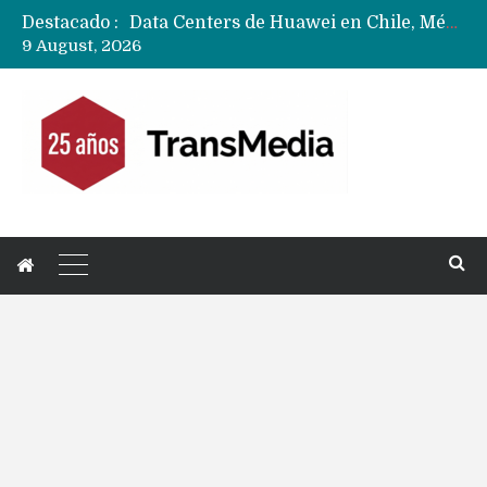
Destacado :
Data Centers de Huawei en Chile, México, Brasil,Perú y Argentina podrían verse afectados por arremetida de EE.UU
9 August, 2026
Fabricantes suben precios de teléfonos y ganan más dinero en un mercado donde Xiaomi alerta por no mejorar ventas