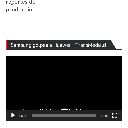
reportes de
producción
Re
Samsung golpea a Huawei – TransMedia.cl
de
ví
00:00
12:51