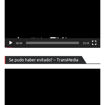
00:00
13:19
Re
Se pudo haber evitado? – TransMedia
de
ví