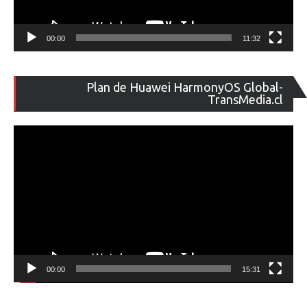
00:00
11:32
Re
Plan de Huawei HarmonyOS Global-
de
TransMedia.cl
ví
00:00
15:31