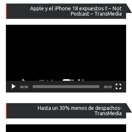
Re
Apple y el iPhone 18 expuestos !! – Not
de
Podcast – TransMedia
ví
00:00
09:52
Re
Hasta un 30% menos de despachos-
de
TransMedia
ví