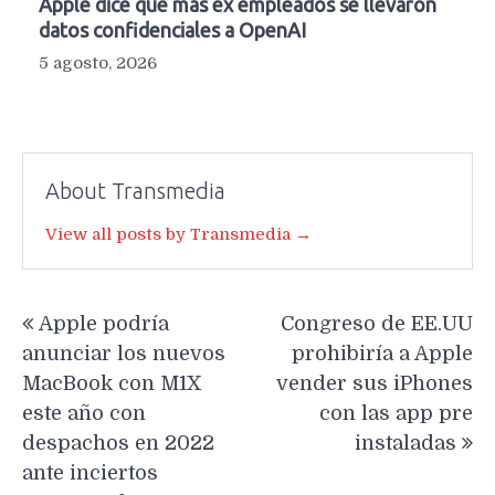
Apple dice que más ex empleados se llevaron
datos confidenciales a OpenAI
5 agosto, 2026
About Transmedia
View all posts by Transmedia →
Navegación
Apple podría
Congreso de EE.UU
de
anunciar los nuevos
prohibiría a Apple
entradas
MacBook con M1X
vender sus iPhones
este año con
con las app pre
despachos en 2022
instaladas
ante inciertos