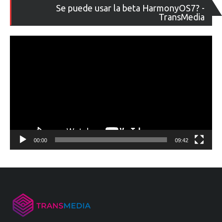
Re
Se puede usar la beta HarmonyOS7? -
de
TransMedia
ví
00:00
09:42