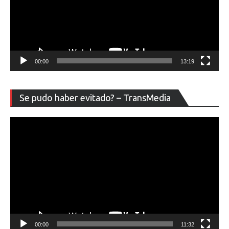
00:00
13:19
Re
Se pudo haber evitado? – TransMedia
de
ví
00:00
11:32