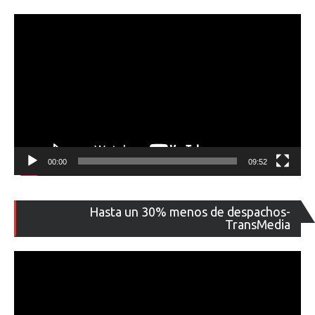
00:00
09:52
Re
Hasta un 30% menos de despachos-
de
TransMedia
ví