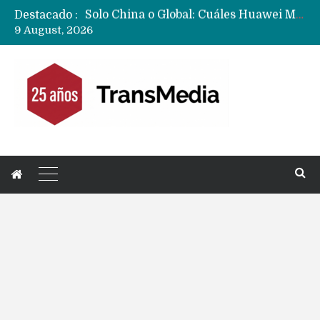
Destacado :
Data Centers de Huawei en Chile, México, Brasil,Perú y Argentina podrían verse afectados por arremetida de EE.UU
9 August, 2026
Fabricantes suben precios de teléfonos y ganan más dinero en un mercado donde Xiaomi alerta por no mejorar ventas