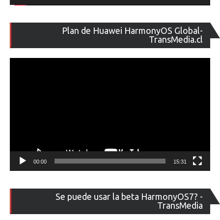
Re
Plan de Huawei HarmonyOS Global-
de
TransMedia.cl
ví
00:00
15:31
Re
Se puede usar la beta HarmonyOS7? -
de
TransMedia
ví