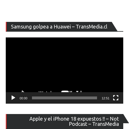
Re
Samsung golpea a Huawei – TransMedia.cl
de
ví
00:00
12:51
Re
Apple y el iPhone 18 expuestos !! – Not
de
Podcast – TransMedia
ví