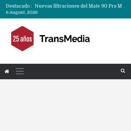
Destacado :
Nuevas filtraciones del Mate 90 Pro Max apuntan a potenciar las cámaras y pantalla OLED doble capa
6 August, 2026
Apple dice que más ex empleados se llevaron datos confidenciales a OpenAI