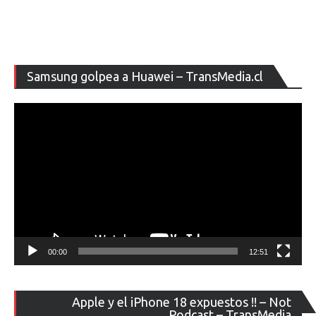
Re
Samsung golpea a Huawei – TransMedia.cl
de
ví
00:00
12:51
Re
Apple y el iPhone 18 expuestos !! – Not
de
Podcast – TransMedia