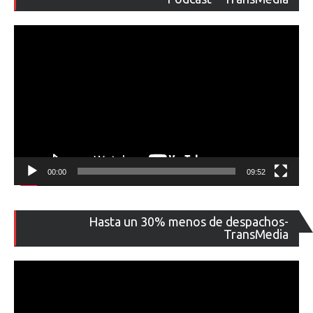
ví
00:00
09:52
Re
Hasta un 30% menos de despachos-
de
TransMedia
ví