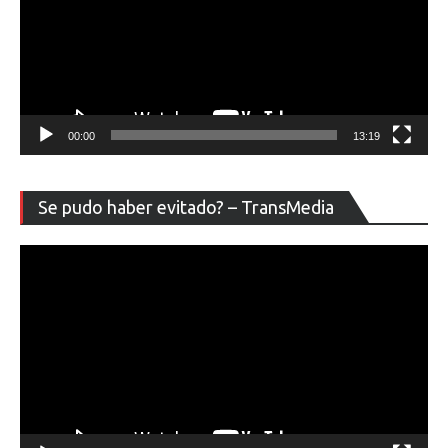
00:00
13:19
Re
Se pudo haber evitado? – TransMedia
de
ví