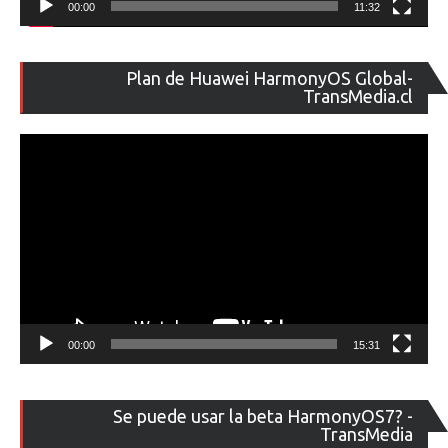
00:00
11:32
Re
Plan de Huawei HarmonyOS Global-
de
TransMedia.cl
ví
00:00
15:31
Re
Se puede usar la beta HarmonyOS7? -
de
TransMedia