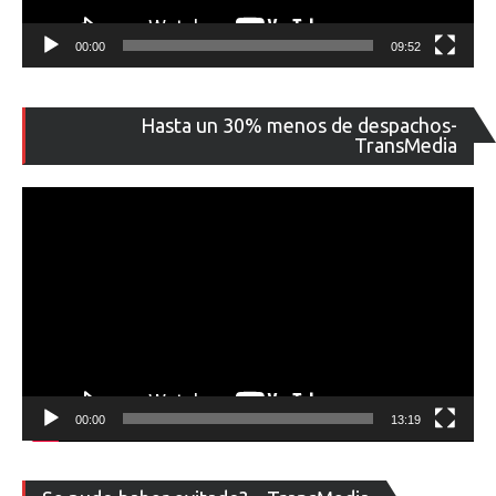
00:00
09:52
Re
Hasta un 30% menos de despachos-
de
TransMedia
ví
00:00
13:19
Re