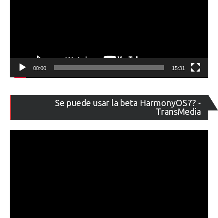
00:00
15:31
Re
Se puede usar la beta HarmonyOS7? -
de
TransMedia
ví