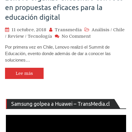
en propuestas eficaces para la
educación digital
11 octubre, 2018
Transmedia
Análisis
/
Chile
on
/
Review
/
Tecnología
No Comment
Lenovo
Por primera vez en Chile, Lenovo realizó el Summit de
organizó
Educación, evento donde además de dar a conocer las
encuentro
soluciones…
con
foco
en
Lee más
propuestas
eficaces
para
la
Re
Samsung golpea a Huawei – TransMedia.cl
educación
de
digital
ví