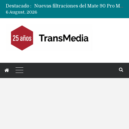
Destacado :
Google acaba definitivamente el truco para pagar con NFC en celulares Xiaomi, Oppo, Vivo y Huawei con ROM china
6 August, 2026
Apple dice que más ex empleados se llevaron datos confidenciales a OpenAI