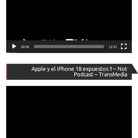
00:00
12:51
Re
Apple y el iPhone 18 expuestos !! – Not
de
Podcast – TransMedia
ví