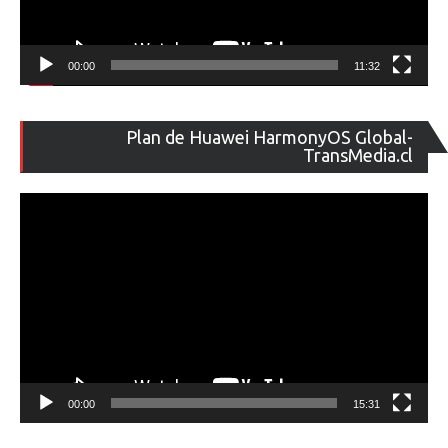
00:00
11:32
Re
Plan de Huawei HarmonyOS Global-
de
TransMedia.cl
ví
00:00
15:31