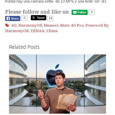
frontal hay una cámara selfie de 13 MPs y una lente ToF 3D.
Please follow and like us:
0
0
44
4G
,
HarmonyOS
,
Huawei
,
Mate 40 Pro
,
Powered By
HarmonyOS
,
TENAA; China
Related Posts