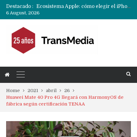
Destacado :
Nuevas filtraciones del Mate 90 Pro Max apuntan a potenciar las cámaras y pantalla OLED doble capa
6 August, 2026
Apple dice que más ex empleados se llevaron datos confidenciales a OpenAI
Home
2021
abril
26
Huawei Mate 40 Pro 4G llegará con HarmonyOS de
fábrica según certificación TENAA