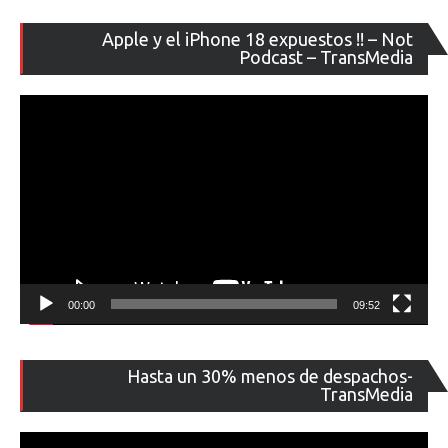
Re
Apple y el iPhone 18 expuestos !! – Not
de
Podcast – TransMedia
ví
00:00
09:52
Re
Hasta un 30% menos de despachos-
de
TransMedia
ví