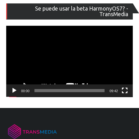
Re
Se puede usar la beta HarmonyOS7? -
de
TransMedia
ví
00:00
09:42