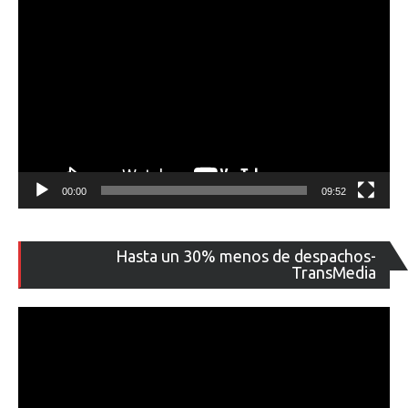
00:00
09:52
Re
Hasta un 30% menos de despachos-
de
TransMedia
ví