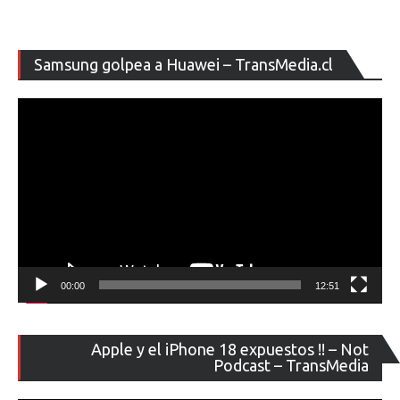
Re
Samsung golpea a Huawei – TransMedia.cl
de
ví
00:00
12:51
Re
Apple y el iPhone 18 expuestos !! – Not
de
Podcast – TransMedia
ví