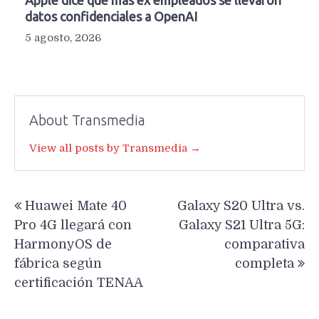
Apple dice que más ex empleados se llevaron
datos confidenciales a OpenAI
5 agosto, 2026
About Transmedia
View all posts by Transmedia →
Navegación
Huawei Mate 40
Galaxy S20 Ultra vs.
de
Pro 4G llegará con
Galaxy S21 Ultra 5G:
entradas
HarmonyOS de
comparativa
fábrica según
completa
certificación TENAA