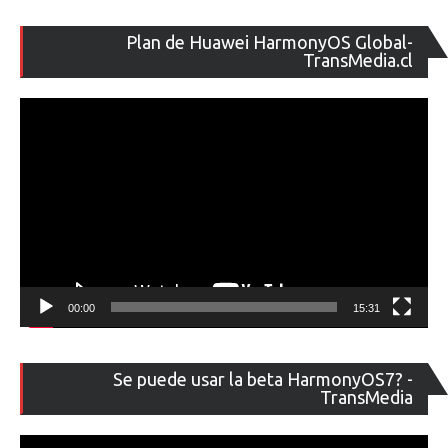
Re
Plan de Huawei HarmonyOS Global-
de
TransMedia.cl
ví
00:00
15:31
Re
Se puede usar la beta HarmonyOS7? -
de
TransMedia
ví