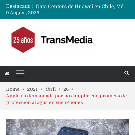
Destacado :
Data Centers de Huawei en Chile, México, Brasil,Perú y Argentina podrían verse afectados por arremetida de EE.UU
9 August, 2026
Fabricantes suben precios de teléfonos y ganan más dinero en un mercado donde Xiaomi alerta por no mejorar ventas
Home
2021
abril
26
Apple es demandada por no cumplir con promesa de
protección al agua en sus iPhones