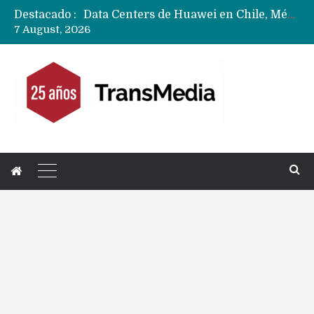
Destacado :
Data Centers de Huawei en Chile, México, Brasil,Perú y Argentina podrían verse afectados por arremetida de EE.UU
7 August, 2026
Fabricantes suben precios de teléfonos y ganan más dinero en un mercado donde Xiaomi alerta por no mejorar ventas