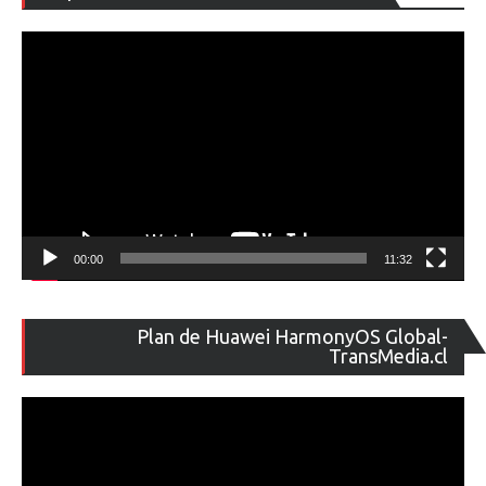
de
ví
00:00
11:32
Re
Plan de Huawei HarmonyOS Global-
de
TransMedia.cl
ví