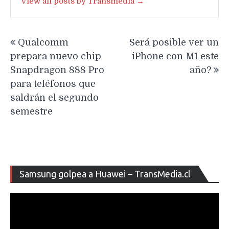
View all posts by Transmedia →
Navegación
Qualcomm
Será posible ver un
de
prepara nuevo chip
iPhone con M1 este
entradas
Snapdragon 888 Pro
año?
para teléfonos que
saldrán el segundo
semestre
Re
Samsung golpea a Huawei – TransMedia.cl
de
ví