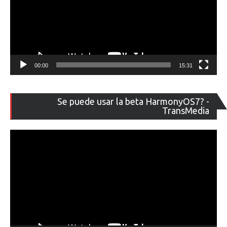
00:00
15:31
Re
Se puede usar la beta HarmonyOS7? -
de
TransMedia
ví