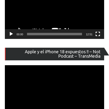
00:00
12:51
Re
Apple y el iPhone 18 expuestos !! – Not
de
Podcast – TransMedia
ví