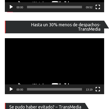
00:00
09:52
Re
Hasta un 30% menos de despachos-
de
TransMedia
ví
00:00
13:19
Re
Se pudo haber evitado? – TransMedia