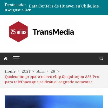
Destacado :
Data Centers de Huawei en Chile, México, Brasil,Perú y Argentina podrían verse afectados por arremetida de EE.UU
8 August, 2026
Fabricantes suben precios de teléfonos y ganan más dinero en un mercado donde Xiaomi alerta por no mejorar ventas
Home
2021
abril
26
Qualcomm prepara nuevo chip Snapdragon 888 Pro
para teléfonos que saldrán el segundo semestre