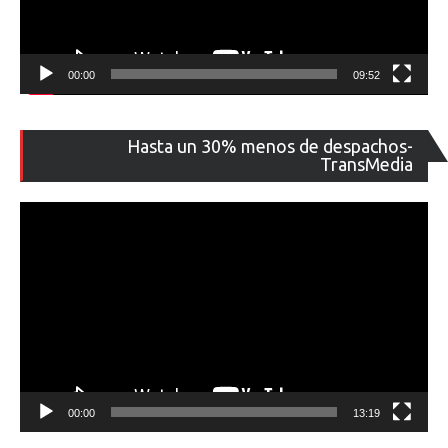
00:00
09:52
Re
Hasta un 30% menos de despachos-
de
TransMedia
ví
00:00
13:19