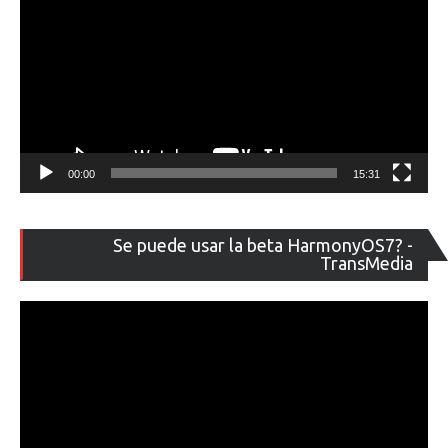
00:00
15:31
Re
Se puede usar la beta HarmonyOS7? -
de
TransMedia
ví