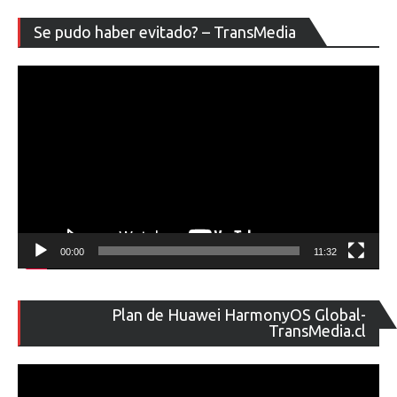
Re
Se pudo haber evitado? – TransMedia
de
ví
00:00
11:32
Re
Plan de Huawei HarmonyOS Global-
de
TransMedia.cl
ví