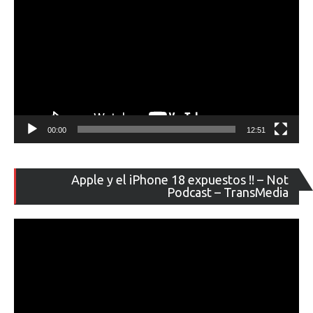
00:00
12:51
Re
Apple y el iPhone 18 expuestos !! – Not
de
Podcast – TransMedia
ví