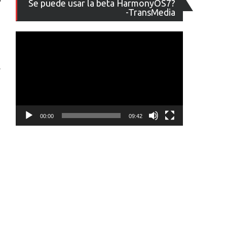
Se puede usar la beta HarmonyOS7?
de
-TransMedia
vídeo
r
00:00
09:42