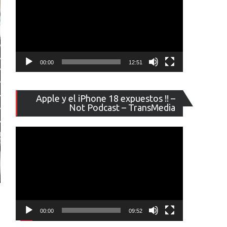
00:00
12:51
Reproducto
Apple y el iPhone 18 expuestos !! –
de
Not Podcast – TransMedia
vídeo
00:00
09:52