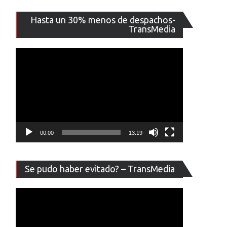
Reproducto
Hasta un 30% menos de despachos-
de
TransMedia
vídeo
00:00
13:19
Reproducto
Se pudo haber evitado? – TransMedia
de
vídeo