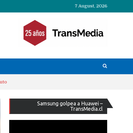
7 August, 2026
uto
Reproducto
Samsung golpea a Huawei –
de
TransMedia.cl
vídeo