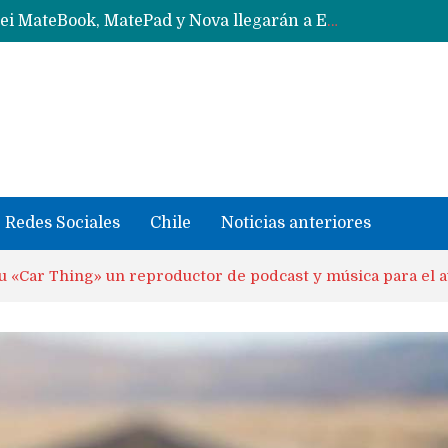
Data Centers de Huawei en Chile, México, Brasil,Perú y Argentina podrían verse afectados por arremetida de EE.UU
Fabricantes suben precios de teléfonos y ganan más dinero en un mercado donde Xiaomi alerta por no mejorar ventas
Redes Sociales
Chile
Noticias anteriores
su «Car Thing» un reproductor de podcast y música para el a