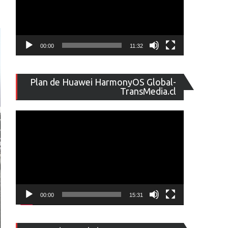
00:00
11:32
Reproducto
Plan de Huawei HarmonyOS Global-
de
TransMedia.cl
vídeo
00:00
15:31
Reproducto