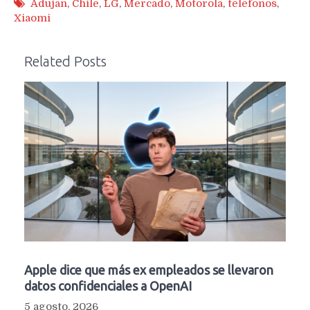
Adujan
,
Chile
,
LG
,
Mercado
,
Motorola
,
telefonos
,
Xiaomi
Related Posts
Apple dice que más ex empleados se llevaron
datos confidenciales a OpenAI
5 agosto, 2026