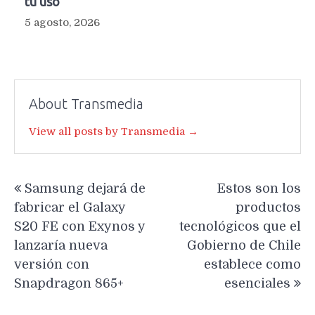
tu uso
5 agosto, 2026
About Transmedia
View all posts by Transmedia →
Navegación
Samsung dejará de
Estos son los
de
fabricar el Galaxy
productos
entradas
S20 FE con Exynos y
tecnológicos que el
lanzaría nueva
Gobierno de Chile
versión con
establece como
Snapdragon 865+
esenciales