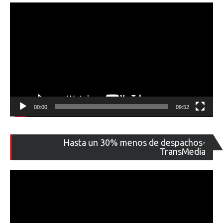
00:00
09:52
Re
Hasta un 30% menos de despachos-
de
TransMedia
ví