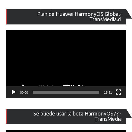
Re
Plan de Huawei HarmonyOS Global-
de
TransMedia.cl
ví
00:00
15:31
Re
Se puede usar la beta HarmonyOS7? -
de
TransMedia
ví