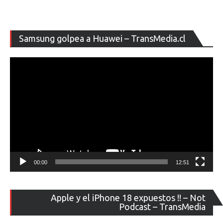
Re
Samsung golpea a Huawei – TransMedia.cl
de
ví
00:00
12:51
Re
Apple y el iPhone 18 expuestos !! – Not
de
Podcast – TransMedia
ví