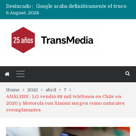
Destacado :
Google acaba definitivamente el truco para pagar con NFC en celulares Xiaomi, Oppo, Vivo y Huawei con ROM china
6 August, 2026
Apple dice que más ex empleados se llevaron datos confidenciales a OpenAI
Home
2021
abril
7
ANÁLISIS : LG vendió 88 mil teléfonos en Chile en
2020 y Motorola con Xiaomi surgen como naturales
reemplazantes