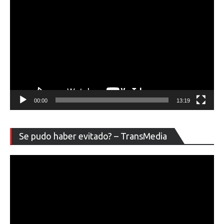
00:00
13:19
Re
Se pudo haber evitado? – TransMedia
de
ví