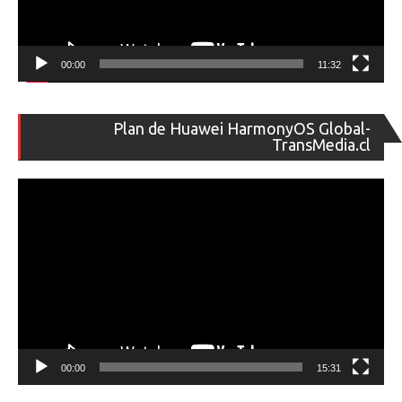
00:00
11:32
Re
Plan de Huawei HarmonyOS Global-
de
TransMedia.cl
ví
00:00
15:31