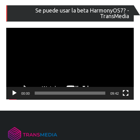
Re
Se puede usar la beta HarmonyOS7? -
de
TransMedia
ví
00:00
09:42