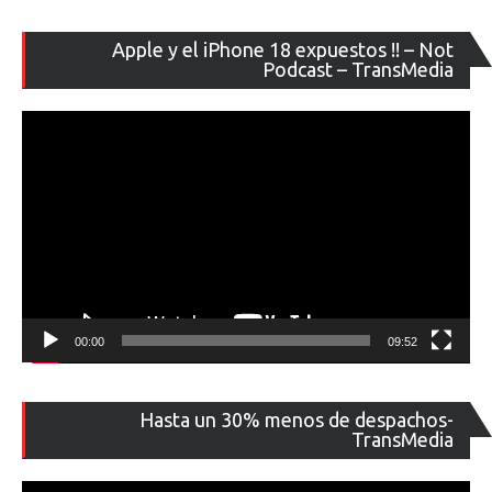
Re
Apple y el iPhone 18 expuestos !! – Not
de
Podcast – TransMedia
ví
00:00
09:52
Re
Hasta un 30% menos de despachos-
de
TransMedia
ví