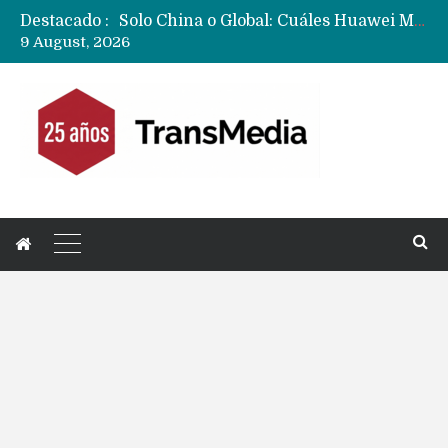
Destacado :
Data Centers de Huawei en Chile, México, Brasil,Perú y Argentina podrían verse afectados por arremetida de EE.UU
9 August, 2026
Fabricantes suben precios de teléfonos y ganan más dinero en un mercado donde Xiaomi alerta por no mejorar ventas