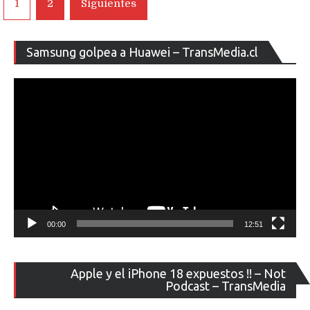
1
2
Siguientes
de
entradas
Re
Samsung golpea a Huawei – TransMedia.cl
de
ví
00:00
12:51
Re
Apple y el iPhone 18 expuestos !! – Not
de
Podcast – TransMedia
ví