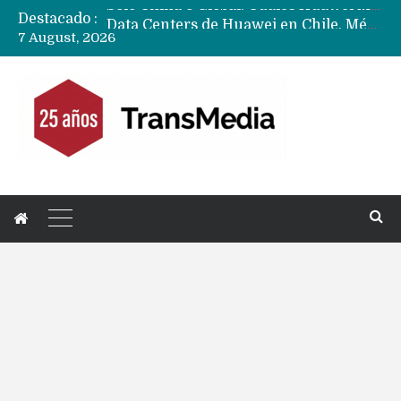
Destacado :
Data Centers de Huawei en Chile, México, Brasil,Perú y Argentina podrían verse afectados por arremetida de EE.UU
7 August, 2026
Fabricantes suben precios de teléfonos y ganan más dinero en un mercado donde Xiaomi alerta por no mejorar ventas