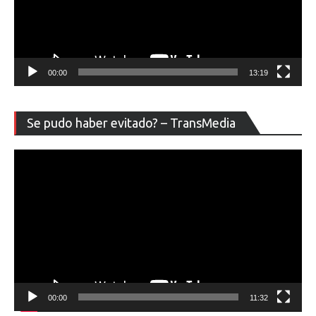
00:00
13:19
Re
Se pudo haber evitado? – TransMedia
de
ví
00:00
11:32