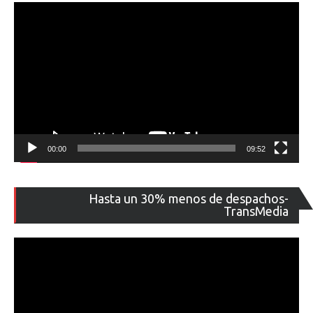
00:00
09:52
Re
Hasta un 30% menos de despachos-
de
TransMedia
ví