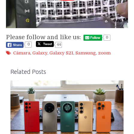
Please follow and like us:
0
0
44
Cámara
,
Galaxy
,
Galaxy S21
,
Samsung
,
zoom
Related Posts