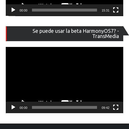
00:00
15:31
Re
Se puede usar la beta HarmonyOS7? -
de
TransMedia
ví
00:00
09:42