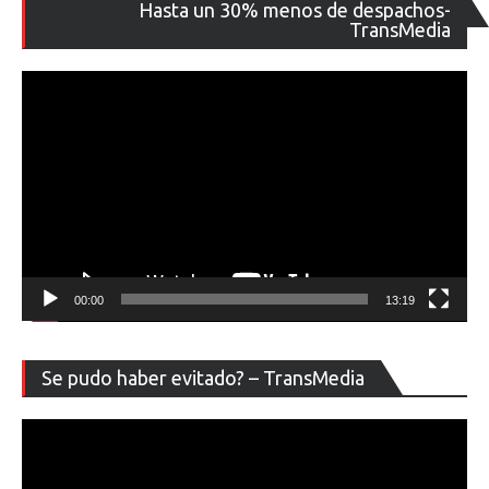
Re
Hasta un 30% menos de despachos-
de
TransMedia
ví
00:00
13:19
Re
Se pudo haber evitado? – TransMedia
de
ví