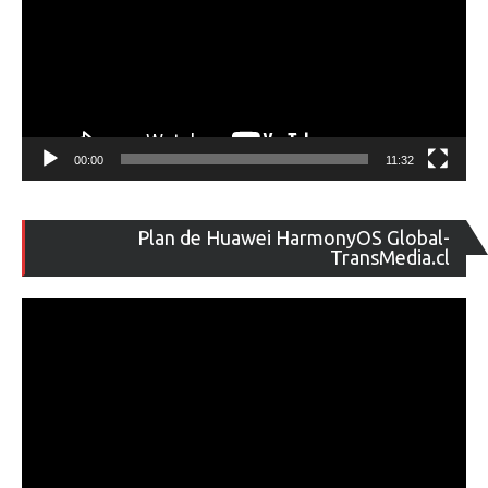
00:00
11:32
Re
Plan de Huawei HarmonyOS Global-
de
TransMedia.cl
ví