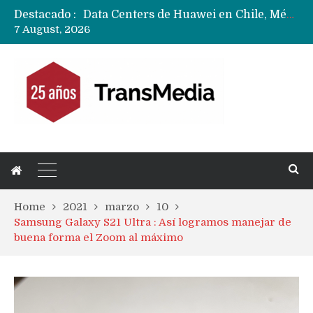
Destacado :
Data Centers de Huawei en Chile, México, Brasil,Perú y Argentina podrían verse afectados por arremetida de EE.UU
7 August, 2026
Fabricantes suben precios de teléfonos y ganan más dinero en un mercado donde Xiaomi alerta por no mejorar ventas
Home
2021
marzo
10
Samsung Galaxy S21 Ultra : Así logramos manejar de
buena forma el Zoom al máximo