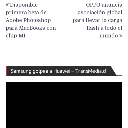
Disponible
OPPO anuncia
de
primera beta de
asociación global
entradas
Adobe Photoshop
para llevar la carga
para MacBooks con
flash a todo el
chip M1
mundo
Re
Samsung golpea a Huawei – TransMedia.cl
de
ví