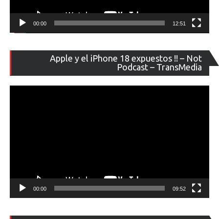
00:00
12:51
Re
Apple y el iPhone 18 expuestos !! – Not
de
Podcast – TransMedia
ví
00:00
09:52