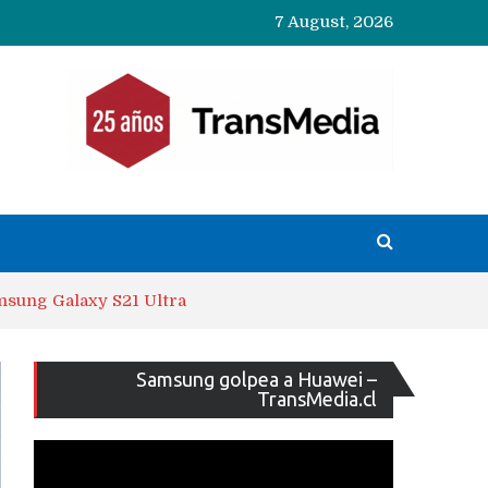
7 August, 2026
amsung Galaxy S21 Ultra
Reproducto
Samsung golpea a Huawei –
de
TransMedia.cl
vídeo