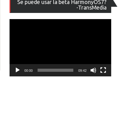
Se puede usar la beta HarmonyOS7?
de
-TransMedia
vídeo
00:00
09:42