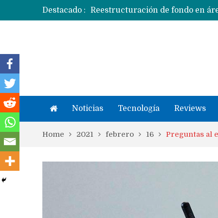
Destacado :
Apple dice que más ex empleados 
Noticias
Tecnología
Reviews
Home
2021
febrero
16
Preguntas al e