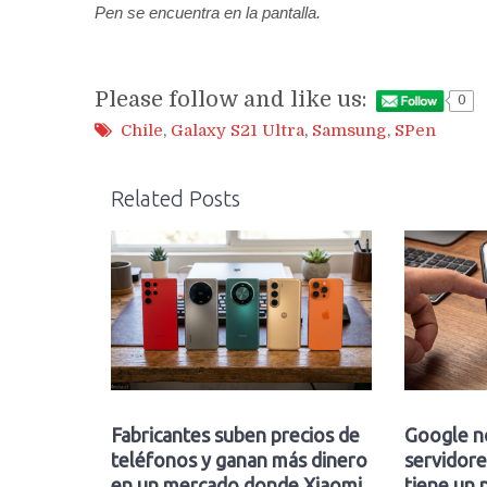
Pen se encuentra en la pantalla.
Please follow and like us:
0
Chile
,
Galaxy S21 Ultra
,
Samsung
,
SPen
Related Posts
Fabricantes suben precios de
Google n
teléfonos y ganan más dinero
servidore
en un mercado donde Xiaomi
tiene un 