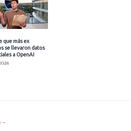
e que más ex
s se llevaron datos
iales a OpenAI
 2026
a →