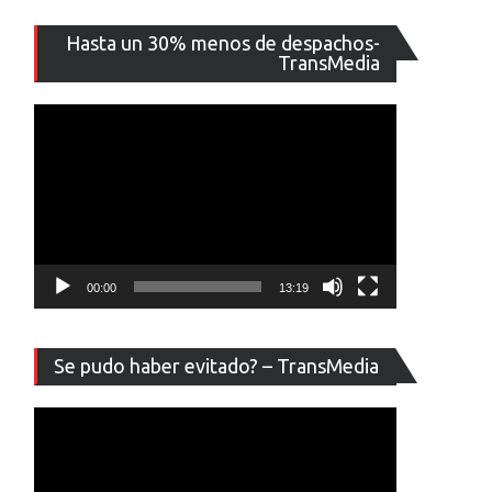
Reproducto
Hasta un 30% menos de despachos-
de
TransMedia
vídeo
00:00
13:19
Reproducto
Se pudo haber evitado? – TransMedia
de
vídeo