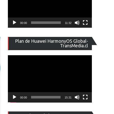
00:00
11:32
Reproducto
Plan de Huawei HarmonyOS Global-
de
TransMedia.cl
vídeo
00:00
15:31
Reproducto