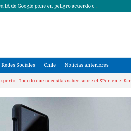
CXMT le dice NO a la venta de sus memorias a Apple y dará prioridad a Huawei y Xiaomi
Sailfish OS la «joya» de sistema operativo que Europa planea financiar para competir contra Android, iOS y HarmonyOS
se llevaron datos confidenciales a OpenAI
Solo China o Global: Cuáles Huawei MateBook, MatePad y Nova llegarán a Europa y LATAM?
Data Centers de Huawei en Chile, México, Brasil,Perú y Argentina podrían verse afectados por arremetida de EE.UU
Fabricantes suben precios de teléfonos y ganan más dinero en un mercado donde Xiaomi alerta por no mejorar ventas
Redes Sociales
Chile
Noticias anteriores
xperto : Todo lo que necesitas saber sobre el SPen en el S