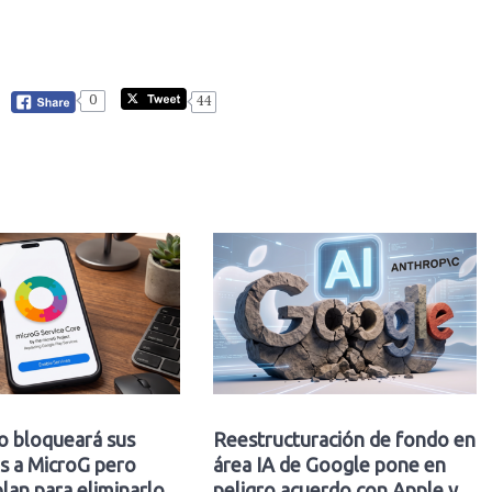
0
44
o bloqueará sus
Reestructuración de fondo en
s a MicroG pero
área IA de Google pone en
plan para eliminarlo
peligro acuerdo con Apple y