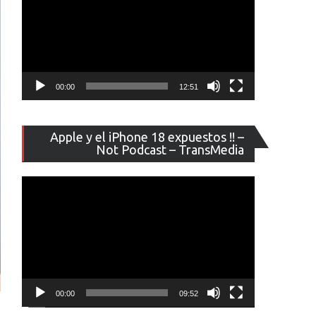
00:00
12:51
Reproducto
Apple y el iPhone 18 expuestos !! –
de
Not Podcast – TransMedia
vídeo
00:00
09:52