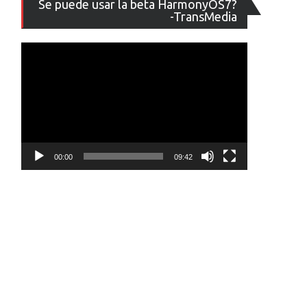
Se puede usar la beta HarmonyOS7?
de
-TransMedia
vídeo
00:00
09:42