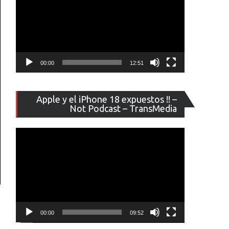
00:00
12:51
Reproducto
Apple y el iPhone 18 expuestos !! –
de
Not Podcast – TransMedia
vídeo
00:00
09:52