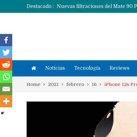
Destacado :
Apple dice que más ex empleados 
Noticias
Tecnología
Reviews
Home
2021
febrero
16
iPhone 12s Pro