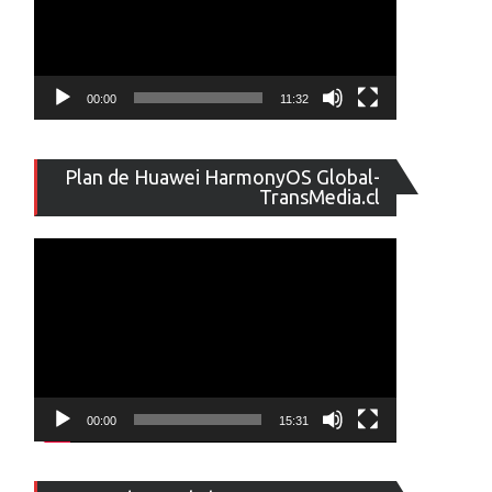
00:00
11:32
Reproducto
Plan de Huawei HarmonyOS Global-
de
TransMedia.cl
vídeo
00:00
15:31
Reproducto