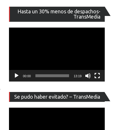
Reproducto
Hasta un 30% menos de despachos-
de
TransMedia
vídeo
00:00
13:19
o
Reproducto
Se pudo haber evitado? – TransMedia
de
vídeo