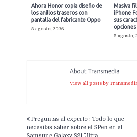
Ahora Honor copia diseño de
Masiva fi
los anillos traseros con
iPhone Fo
pantalla del fabricante Oppo
sus caract
opciones
5 agosto, 2026
5 agosto,
About Transmedia
View all posts by Transmedi
Navegación
Preguntas al experto : Todo lo que
de
necesitas saber sobre el SPen en el
entradas
Samsung Galaxy S21 Ultra