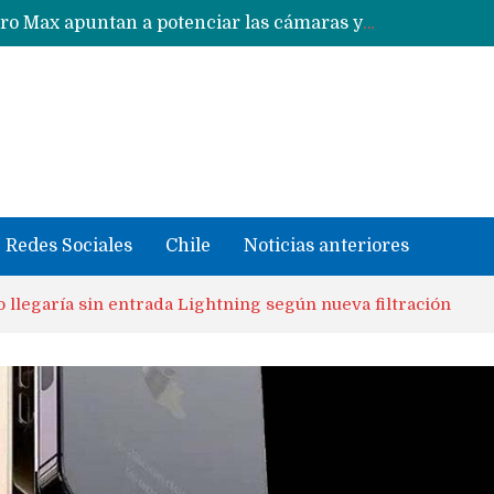
Google acaba definitivamente el truco para pagar con NFC en celulares Xiaomi, Oppo, Vivo y Huawei con ROM china
se llevaron datos confidenciales a OpenAI
Redes Sociales
Chile
Noticias anteriores
 llegaría sin entrada Lightning según nueva filtración