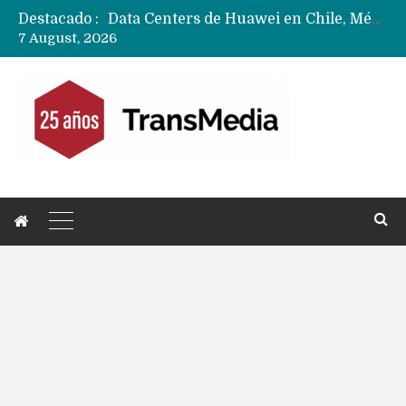
Destacado :
Data Centers de Huawei en Chile, México, Brasil,Perú y Argentina podrían verse afectados por arremetida de EE.UU
7 August, 2026
Fabricantes suben precios de teléfonos y ganan más dinero en un mercado donde Xiaomi alerta por no mejorar ventas