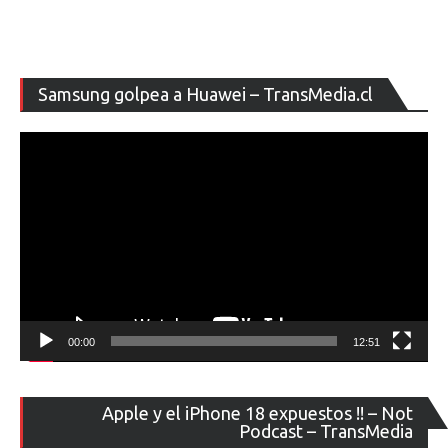
Re
Samsung golpea a Huawei – TransMedia.cl
de
ví
00:00
12:51
Re
Apple y el iPhone 18 expuestos !! – Not
de
Podcast – TransMedia