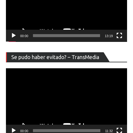
00:00
13:19
Re
Se pudo haber evitado? – TransMedia
de
ví
00:00
11:32