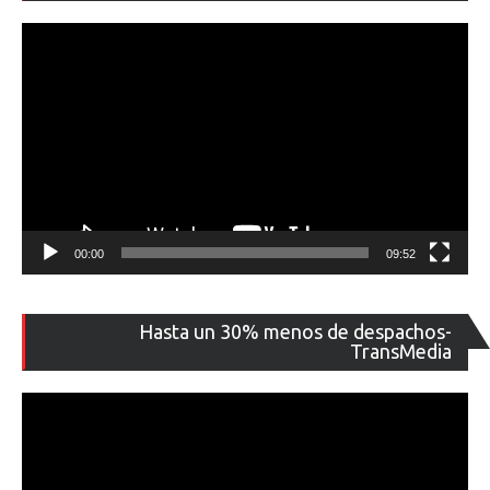
ví
00:00
09:52
Re
Hasta un 30% menos de despachos-
de
TransMedia
ví