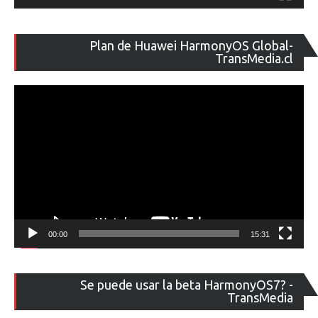
Re
Plan de Huawei HarmonyOS Global-
de
TransMedia.cl
ví
00:00
15:31
Re
Se puede usar la beta HarmonyOS7? -
de
TransMedia
ví